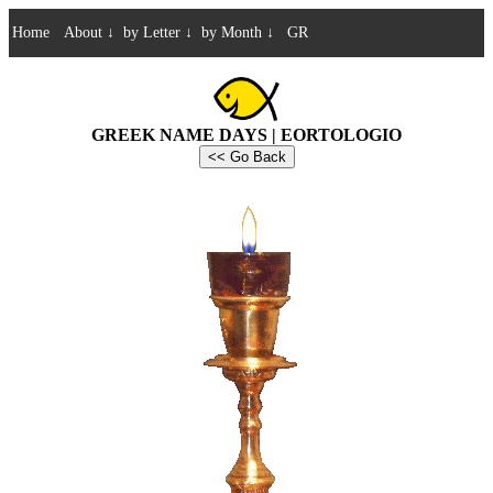
Home
About
↓
by Letter
↓
by Month
↓
GR
GREEK NAME DAYS | EORTOLOGIO
<< Go Back