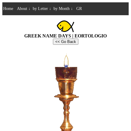
Home
About
↓
by Letter
↓
by Month
↓
GR
GREEK NAME DAYS | EORTOLOGIO
<< Go Back