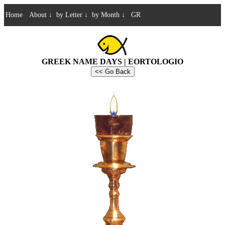
Home
About
↓
by Letter
↓
by Month
↓
GR
GREEK NAME DAYS | EORTOLOGIO
<< Go Back