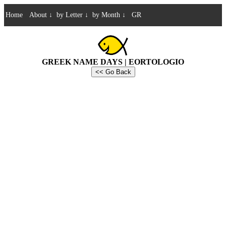
Home
About
↓
by Letter
↓
by Month
↓
GR
GREEK NAME DAYS | EORTOLOGIO
<< Go Back