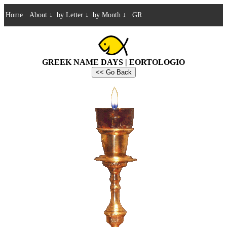
Home
About
↓
by Letter
↓
by Month
↓
GR
GREEK NAME DAYS | EORTOLOGIO
<< Go Back