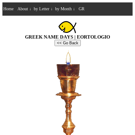
Home
About
↓
by Letter
↓
by Month
↓
GR
GREEK NAME DAYS | EORTOLOGIO
<< Go Back