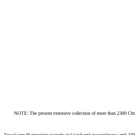
NOTE: The present extensive collection of more than 2300 
Σημείωση: Η παρούσα εκτενής συλλογή από περισσότερες από 2300