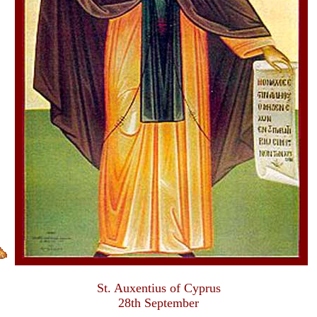
St. Auxentius of Cyprus
28th September