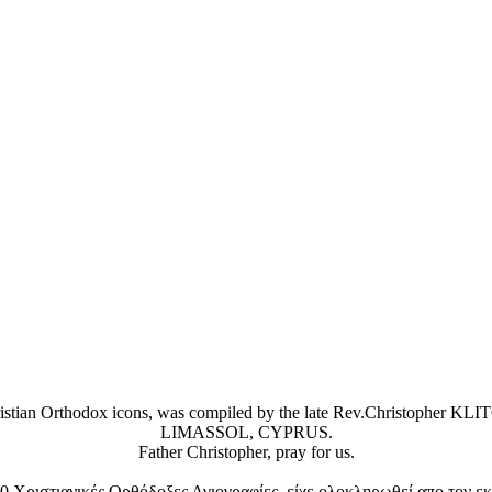
Christian Orthodox icons, was compiled by the late Rev.Christophe
LIMASSOL, CYPRUS.
Father Christopher, pray for us.
 Χριστιανικές Ορθόδοξες Αγιογραφίες, είχε ολοκληρωθεί απο τον ε