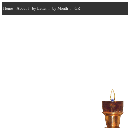
Home
About
↓
by Letter
↓
by Month
↓
GR