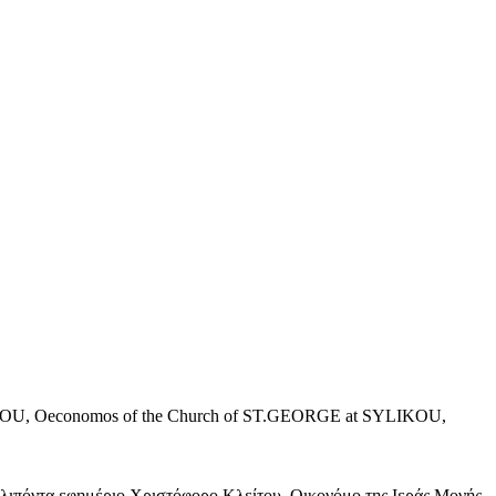
r KLITOU, Oeconomos of the Church of ST.GEORGE at SYLIKOU,
κλιπόντα εφημέριο Χριστόφορο Κλείτου, Οικονόμο της Ιεράς Μονής