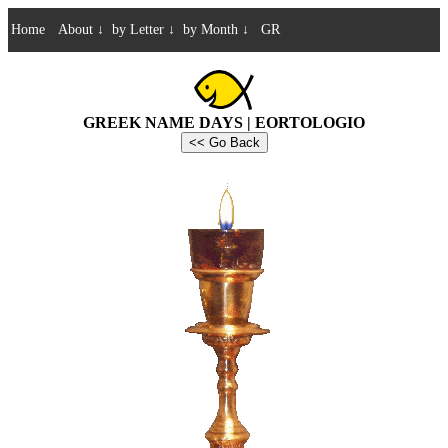
Home
About
↓
by Letter
↓
by Month
↓
GR
GREEK NAME DAYS | EORTOLOGIO
<< Go Back