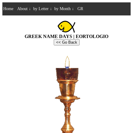
Home
About
↓
by Letter
↓
by Month
↓
GR
GREEK NAME DAYS | EORTOLOGIO
<< Go Back