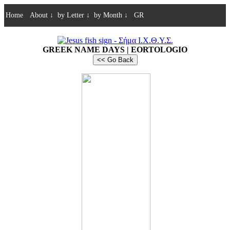
Home
About
↓
by Letter
↓
by Month
↓
GR
GREEK NAME DAYS | EORTOLOGIO
<< Go Back