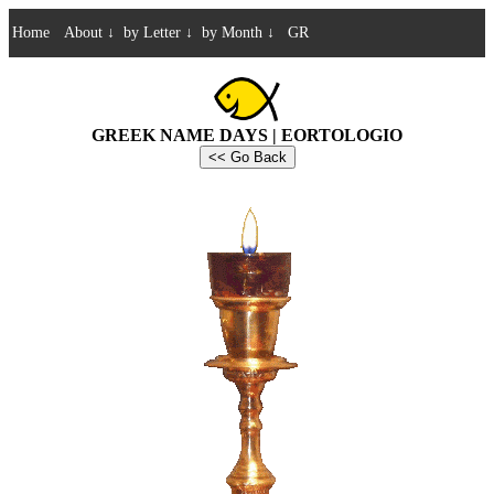
Home
About
↓
by Letter
↓
by Month
↓
GR
GREEK NAME DAYS | EORTOLOGIO
<< Go Back