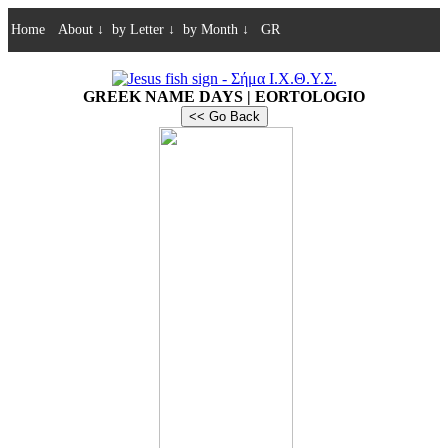
Home
About
↓
by Letter
↓
by Month
↓
GR
GREEK NAME DAYS | EORTOLOGIO
<< Go Back