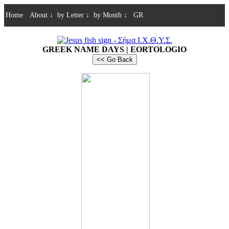
Home
About
↓
by Letter
↓
by Month
↓
GR
GREEK NAME DAYS | EORTOLOGIO
<< Go Back