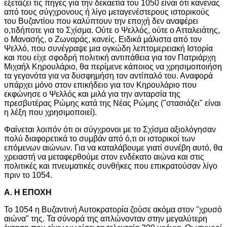
εξετάζει τις πηγές για την δεκαετία του 1050 είναι ότι κανένας
από τους σύγχρονους ή λίγο μεταγενέστερους ιστορικούς
του Βυζαντίου που καλύπτουν την εποχή δεν αναφέρει
ο,τιδήποτε για το Σχίσμα. Ούτε ο Ψελλός, ούτε ο Ατταλειάτης,
ο Μανασής, ο Ζωναράς, κανείς. Ειδικά μάλιστα από τον
Ψελλό, που συνέγραψε μια ογκώδη λεπτομερειακή Ιστορία
και που είχε σφοδρή πολιτική αντιπάθεια για τον Πατριάρχη
Μιχαήλ Κηρουλάριο, θα περίμενε κάποιος να χρησιμοποιήση
τα γεγονότα για να δυσφημήση τον αντίπαλό του. Αναφορά
υπάρχει μόνο στον επικήδειο για τον Κηρουλάριο που
εκφώνησε ο Ψελλός και μιλά για την ανταρσία της
πρεσβυτέρας Ρώμης κατά της Νέας Ρώμης ("στασιάζει" είναι
η λέξη που χρησιμοποιεί).
Φαίνεται λοιπόν ότι οι σύγχρονοι με το Σχίσμα αξιολόγησαν
πολύ διαφορετικά το συμβάν από ό,τι οι ιστορικοί των
επόμενων αιώνων. Για να καταλάβουμε γιατί συνέβη αυτό, θα
χρειαστή να μεταφερθούμε στον ενδέκατο αιώνα και στις
πολιτικές και πνευματικές συνθήκες που επικρατούσαν λίγο
πριν το 1054.
Α. Η ΕΠΟΧΗ
Το 1054 η Βυζαντινή Αυτοκρατορία ζούσε ακόμα στον "χρυσό
αιώνα" της. Τα σύνορά της απλώνονταν στην μεγαλύτερη