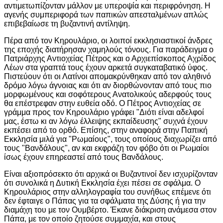
αντιμετωπίζονταν μάλλον με υπεροψία και περιφρόνηση. Η
αγενής συμπεριφορά των παπικών απεσταλμένων απλώς
επιβεβαίωσε τη βυζαντινή αντίληψη.
Πέρα από τον Κηρουλάριο, οι λοιποί εκκλησιαστικοί άνδρες
της εποχής διατήρησαν χαμηλούς τόνους. Για παράδειγμα ο
Πατριάρχης Αντιοχείας Πέτρος και ο Αρχιεπίσκοπος Αχρίδος
Λέων στα γραπτά τους έχουν αρκετά συγκαταβατικό ύφος.
Πιστεύουν ότι οι Λατίνοι απομακρύνθηκαν από τον αληθινό
δρόμο λόγω άγνοιας και ότι αν διορθώνονταν από τους πιο
μορφωμένους και σοφότερους Ανατολικούς αδερφούς τους
θα επέστρεφαν στην ευθεία οδό. Ο Πέτρος Αντιοχείας σε
γράμμα προς τον Κηρουλάριο γράφει "Διότι είναι αδελφοί
μας, έστω κι αν λόγω έλλειψης εκπαίδευσης" συχνά έχουν
εκπέσει από το ορθό. Επίσης, στην αναφορά στην Παπική
Εκκλησία μιλά για "Ρωμαίους", τους οποίους διαχωρίζει από
τους "Βανδάλους", αν και εκφράζη τον φόβο ότι οι Ρωμαίοι
ίσως έχουν επηρεαστεί από τους Βανδάλους.
Είναι αξιοπρόσεκτο ότι αρχικά οι Βυζαντινοί δεν ισχυρίζονταν
ότι συνολικά η Δυτική Εκκλησία έχει πέσει σε σφάλμα. Ο
Κηρουλάριος στην αλληλογραφία του συνήθως επέμενε ότι
δεν έφταιγε ο Πάπας για τα σφάλματα της Δύσης ή για την
διαμάχη του με τον Ουμβέρτο. Έκανε διάκριση ανάμεσα στον
Πάπα, με τον οποίο ζητούσε συμμαχία, και στους