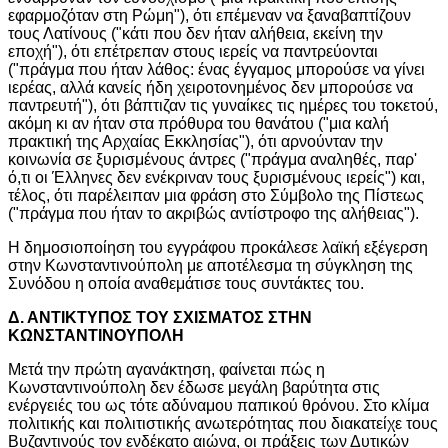
εφαρμοζόταν στη Ρώμη"), ότι επέμεναν να ξαναβαπτίζουν
τους Λατίνους ("κάτι που δεν ήταν αλήθεια, εκείνη την
εποχή"), ότι επέτρεπαν στους ιερείς να παντρεύονται
("πράγμα που ήταν λάθος: ένας έγγαμος μπορούσε να γίνει
ιερέας, αλλά κανείς ήδη χειροτονημένος δεν μπορούσε να
παντρευτή"), ότι βάπτιζαν τις γυναίκες τις ημέρες του τοκετού,
ακόμη κι αν ήταν στα πρόθυρα του θανάτου ("μια καλή
πρακτική της Αρχαίας Εκκλησίας"), ότι αρνούνταν την
κοινωνία σε ξυρισμένους άντρες ("πράγμα αναληθές, παρ'
ό,τι οι Έλληνες δεν ενέκριναν τους ξυρισμένους ιερείς") και,
τέλος, ότι παρέλειπαν μια φράση στο Σύμβολο της Πίστεως
("πράγμα που ήταν το ακριβώς αντίστροφο της αλήθειας").
Η δημοσιοποίηση του εγγράφου προκάλεσε λαϊκή εξέγερση
στην Κωνσταντινούπολη με αποτέλεσμα τη σύγκληση της
Συνόδου η οποία αναθεμάτισε τους συντάκτες του.
Δ. ΑΝΤΙΚΤΥΠΟΣ ΤΟΥ ΣΧΙΣΜΑΤΟΣ ΣΤΗΝ
ΚΩΝΣΤΑΝΤΙΝΟΥΠΟΛΗ
Μετά την πρώτη αγανάκτηση, φαίνεται πώς η
Κωνσταντινούπολη δεν έδωσε μεγάλη βαρύτητα στις
ενέργειές του ως τότε αδύναμου παπικού θρόνου. Στο κλίμα
πολιτικής και πολιτιστικής ανωτερότητας που διακατείχε τους
Βυζαντινούς τον ενδέκατο αιώνα, οι πράξεις των Δυτικών