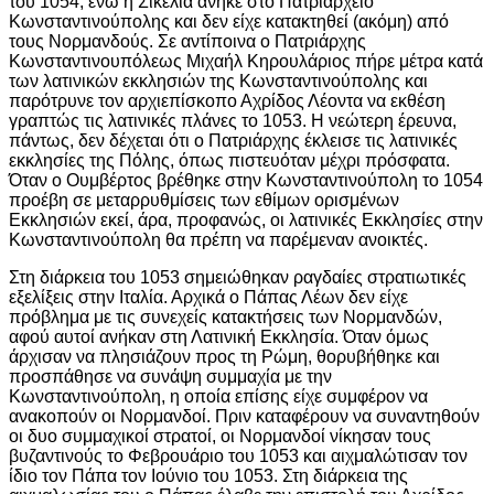
του 1054, ενώ η Σικελία ανήκε στο Πατριαρχείο
Κωνσταντινούπολης και δεν είχε κατακτηθεί (ακόμη) από
τους Νορμανδούς. Σε αντίποινα ο Πατριάρχης
Κωνσταντινουπόλεως Μιχαήλ Κηρουλάριος πήρε μέτρα κατά
των λατινικών εκκλησιών της Κωνσταντινούπολης και
παρότρυνε τον αρχιεπίσκοπο Αχρίδος Λέοντα να εκθέση
γραπτώς τις λατινικές πλάνες το 1053. Η νεώτερη έρευνα,
πάντως, δεν δέχεται ότι ο Πατριάρχης έκλεισε τις λατινικές
εκκλησίες της Πόλης, όπως πιστευόταν μέχρι πρόσφατα.
Όταν ο Ουμβέρτος βρέθηκε στην Κωνσταντινούπολη το 1054
προέβη σε μεταρρυθμίσεις των εθίμων ορισμένων
Εκκλησιών εκεί, άρα, προφανώς, οι λατινικές Εκκλησίες στην
Κωνσταντινούπολη θα πρέπη να παρέμεναν ανοικτές.
Στη διάρκεια του 1053 σημειώθηκαν ραγδαίες στρατιωτικές
εξελίξεις στην Ιταλία. Αρχικά ο Πάπας Λέων δεν είχε
πρόβλημα με τις συνεχείς κατακτήσεις των Νορμανδών,
αφού αυτοί ανήκαν στη Λατινική Εκκλησία. Όταν όμως
άρχισαν να πλησιάζουν προς τη Ρώμη, θορυβήθηκε και
προσπάθησε να συνάψη συμμαχία με την
Κωνσταντινούπολη, η οποία επίσης είχε συμφέρον να
ανακοπούν οι Νορμανδοί. Πριν καταφέρουν να συναντηθούν
οι δυο συμμαχικοί στρατοί, οι Νορμανδοί νίκησαν τους
βυζαντινούς το Φεβρουάριο του 1053 και αιχμαλώτισαν τον
ίδιο τον Πάπα τον Ιούνιο του 1053. Στη διάρκεια της