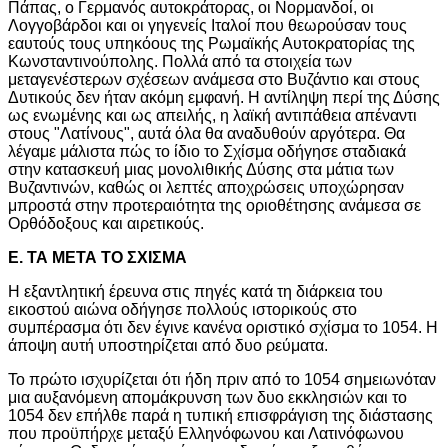
Πάπας, ο Γερμανός αυτοκράτορας, οι Νορμανδοί, οι
Λογγοβάρδοι και οι γηγενείς Ιταλοί που θεωρούσαν τους
εαυτούς τους υπηκόους της Ρωμαϊκής Αυτοκρατορίας της
Κωνσταντινούπολης. Πολλά από τα στοιχεία των
μεταγενέστερων σχέσεων ανάμεσα στο Βυζάντιο και στους
Δυτικούς δεν ήταν ακόμη εμφανή. Η αντίληψη περί της Δύσης
ως ενωμένης και ως απειλής, η λαϊκή αντιπάθεια απέναντι
στους "Λατίνους", αυτά όλα θα αναδυθούν αργότερα. Θα
λέγαμε μάλιστα πώς το ίδιο το Σχίσμα οδήγησε σταδιακά
στην κατασκευή μιας μονολιθικής Δύσης στα μάτια των
Βυζαντινών, καθώς οι λεπτές αποχρώσεις υποχώρησαν
μπροστά στην προτεραιότητα της οριοθέτησης ανάμεσα σε
Ορθόδοξους και αιρετικούς.
Ε. ΤΑ ΜΕΤΑ ΤΟ ΣΧΙΣΜΑ
Η εξαντλητική έρευνα στις πηγές κατά τη διάρκεια του
εικοστού αιώνα οδήγησε πολλούς ιστορικούς στο
συμπέρασμα ότι δεν έγινε κανένα οριστικό σχίσμα το 1054. Η
άποψη αυτή υποστηρίζεται από δυο ρεύματα.
Το πρώτο ισχυρίζεται ότι ήδη πριν από το 1054 σημειωνόταν
μια αυξανόμενη απομάκρυνση των δυο εκκλησιών και το
1054 δεν επήλθε παρά η τυπική επισφράγιση της διάστασης
που προϋπήρχε μεταξύ Ελληνόφωνου και Λατινόφωνου