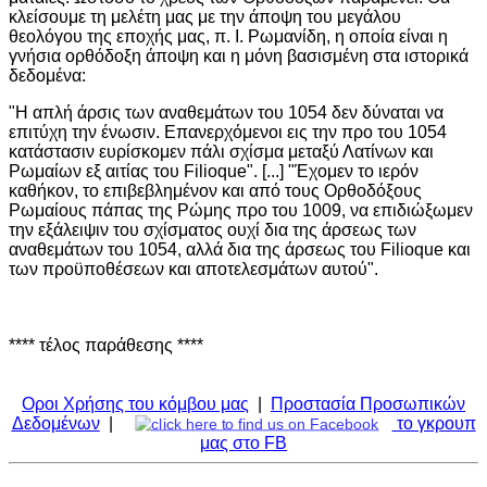
κλείσουμε τη μελέτη μας με την άποψη του μεγάλου
θεολόγου της εποχής μας, π. Ι. Ρωμανίδη, η οποία είναι η
γνήσια ορθόδοξη άποψη και η μόνη βασισμένη στα ιστορικά
δεδομένα:
"Η απλή άρσις των αναθεμάτων του 1054 δεν δύναται να
επιτύχη την ένωσιν. Επανερχόμενοι εις την προ του 1054
κατάστασιν ευρίσκομεν πάλι σχίσμα μεταξύ Λατίνων και
Ρωμαίων εξ αιτίας του Filioque". [...] "Έχομεν το ιερόν
καθήκον, το επιβεβλημένον και από τους Ορθοδόξους
Ρωμαίους πάπας της Ρώμης προ του 1009, να επιδιώξωμεν
την εξάλειψιν του σχίσματος ουχί δια της άρσεως των
αναθεμάτων του 1054, αλλά δια της άρσεως του Filioque και
των προϋποθέσεων και αποτελεσμάτων αυτού".
**** τέλος παράθεσης ****
Οροι Χρήσης του κόμβου μας
|
Προστασία Προσωπικών
Δεδομένων
|
το γκρουπ
μας στο FB