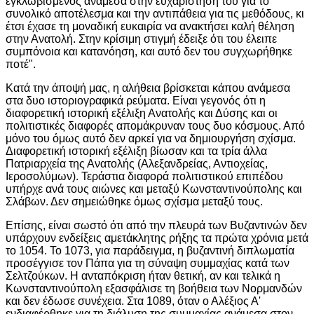
εγκλωβισμένος ανάμεσα στην ευχαρίστησή του για το
συνολικό αποτέλεσμα και την αντιπάθεια για τις μεθόδους, κι
έτσι έχασε τη μοναδική ευκαιρία να ανακτήσει καλή θέληση
στην Ανατολή. Στην κρίσιμη στιγμή έδειξε ότι του έλειπε
συμπόνοια και κατανόηση, και αυτό δεν του συγχωρήθηκε
ποτέ".
Κατά την άποψή μας, η αλήθεια βρίσκεται κάπου ανάμεσα
στα δυο ιστοριογραφικά ρεύματα. Είναι γεγονός ότι η
διαφορετική ιστορική εξέλιξη Ανατολής και Δύσης και οι
πολιτιστικές διαφορές απομάκρυναν τους δυο κόσμους. Από
μόνο του όμως αυτό δεν αρκεί για να δημιουργήση σχίσμα.
Διαφορετική ιστορική εξέλιξη βίωσαν και τα τρία άλλα
Πατριαρχεία της Ανατολής (Αλεξανδρείας, Αντιοχείας,
Ιεροσολύμων). Τεράστια διαφορά πολιτιστικού επιπέδου
υπήρχε ανά τους αιώνες και μεταξύ Κωνσταντινούπολης και
Σλάβων. Δεν σημειώθηκε όμως σχίσμα μεταξύ τους.
Επίσης, είναι σωστό ότι από την πλευρά των Βυζαντινών δεν
υπάρχουν ενδείξεις αμετάκλητης ρήξης τα πρώτα χρόνια μετά
το 1054. Το 1073, για παράδειγμα, η βυζαντινή διπλωματία
προσέγγισε τον Πάπα για τη σύναψη συμμαχίας κατά των
Σελτζούκων. Η ανταπόκριση ήταν θετική, αν και τελικά η
Κωνσταντινούπολη εξασφάλισε τη βοήθεια των Νορμανδών
και δεν έδωσε συνέχεια. Στα 1089, όταν ο Αλέξιος Α'
ενδιαφέρθηκε για τη διάλυση της συμμαχίας ανάμεσα στον