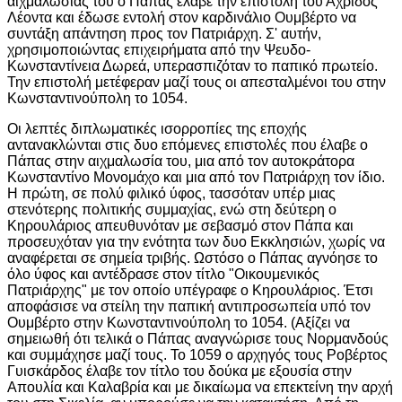
αιχμαλωσίας του ο Πάπας έλαβε την επιστολή του Αχρίδος
Λέοντα και έδωσε εντολή στον καρδινάλιο Ουμβέρτο να
συντάξη απάντηση προς τον Πατριάρχη. Σ' αυτήν,
χρησιμοποιώντας επιχειρήματα από την Ψευδο-
Κωνσταντίνεια Δωρεά, υπερασπιζόταν το παπικό πρωτείο.
Την επιστολή μετέφεραν μαζί τους οι απεσταλμένοι του στην
Κωνσταντινούπολη το 1054.
Οι λεπτές διπλωματικές ισορροπίες της εποχής
αντανακλώνται στις δυο επόμενες επιστολές που έλαβε ο
Πάπας στην αιχμαλωσία του, μια από τον αυτοκράτορα
Κωνσταντίνο Μονομάχο και μια από τον Πατριάρχη τον ίδιο.
Η πρώτη, σε πολύ φιλικό ύφος, τασσόταν υπέρ μιας
στενότερης πολιτικής συμμαχίας, ενώ στη δεύτερη ο
Κηρουλάριος απευθυνόταν με σεβασμό στον Πάπα και
προσευχόταν για την ενότητα των δυο Εκκλησιών, χωρίς να
αναφέρεται σε σημεία τριβής. Ωστόσο ο Πάπας αγνόησε το
όλο ύφος και αντέδρασε στον τίτλο "Οικουμενικός
Πατριάρχης" με τον οποίο υπέγραφε ο Κηρουλάριος. Έτσι
αποφάσισε να στείλη την παπική αντιπροσωπεία υπό τον
Ουμβέρτο στην Κωνσταντινούπολη το 1054. (Αξίζει να
σημειωθή ότι τελικά ο Πάπας αναγνώρισε τους Νορμανδούς
και συμμάχησε μαζί τους. Το 1059 ο αρχηγός τους Ροβέρτος
Γυισκάρδος έλαβε τον τίτλο του δούκα με εξουσία στην
Απουλία και Καλαβρία και με δικαίωμα να επεκτείνη την αρχή