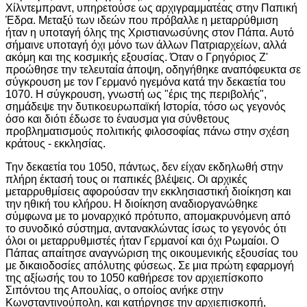
Χίλντεμπραντ, υπηρετούσε ως αρχιγραμματέας στην Παπική
Έδρα. Μεταξύ των ιδεών που πρόβαλλε η μεταρρύθμιση
ήταν η υποταγή όλης της Χριστιανωσύνης στον Πάπα. Αυτό
σήμαινε υποταγή όχι μόνο των άλλων Πατριαρχείων, αλλά
ακόμη και της κοσμικής εξουσίας. Όταν ο Γρηγόριος Ζ'
προώθησε την τελευταία άποψη, οδηγήθηκε αναπόφευκτα σε
σύγκρουση με τον Γερμανό ηγεμόνα κατά την δεκαετία του
1070. Η σύγκρουση, γνωστή ως "έρις της περιβολής",
σημάδεψε την δυτικοευρωπαϊκή Ιστορία, τόσο ως γεγονός
όσο και διότι έδωσε το έναυσμα για σύνθετους
προβληματισμούς πολιτικής φιλοσοφίας πάνω στην σχέση
κράτους - εκκλησίας.
Την δεκαετία του 1050, πάντως, δεν είχαν εκδηλωθή στην
πλήρη έκτασή τους οι παπικές βλέψεις. Οι αρχικές
μεταρρυθμίσεις αφορούσαν την εκκλησιαστική διοίκηση και
την ηθική του κλήρου. Η διοίκηση αναδιοργανώθηκε
σύμφωνα με το μοναρχικό πρότυπο, απομακρυνόμενη από
το συνοδικό σύστημα, αντανακλώντας ίσως το γεγονός ότι
όλοι οι μεταρρυθμιστές ήταν Γερμανοί και όχι Ρωμαίοι. Ο
Πάπας απαίτησε αναγνώριση της οικουμενικής εξουσίας του
με δικαιοδοσίες απόλυτης φύσεως. Σε μια πρώτη εφαρμογή
της αξίωσής του το 1050 καθήρεσε τον αρχιεπίσκοπο
Σιπόντου της Απουλίας, ο οποίος ανήκε στην
Κωνσταντινούπολη, και κατήργησε την αρχιεπισκοπή,