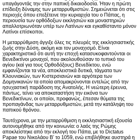
υπαγάγοντάς την στην παπική δικαιοδοσία. Ήταν η πρώτη
επίδειξη δύναμης των μεταρρυθμιστών. Σημειώνεται ότι στις
περιοχές όπου επεξέτεινε την κυριαρχία του ο Πάπας, η
περιουσία των ορθόδοξων εκκλησιών και μοναστηριών
απαλλοτριωνόταν υπέρ των Λατίνων και εγκαθίσταντο μόνον
Λατίνοι επίσκοποι.
Η μεταρρύθμιση άγγιξε όλες τις πλευρές της εκκλησιαστικής
ζωής στην Δύση, ακόμη και τον μοναχισμό. Είναι
χαρακτηριστικό ότι αυτή την εποχή κατασυκοφαντούνται οι
Βενεδικτίνοι μοναχοί, που ακολουθούσαν το τυπικό του
αγίου (καί για τους Ορθοδόξους) Βενεδίκτου, ενώ
εμφανίζονται τα νέα, αποκλειστικά δυτικά, τάγματα των
Κλουνιακών, των Κιστερσιανών και αργότερα των
Δομηνικανών τα οποία απομακρύνονται εντελώς από την
ησυχαστική παράδοση της Ανατολής. Η νεώτερη έρευνα,
πάντως, τείνει να αποκαταστήση την εικόνα των
Βενεδικτίνων, οι οποίοι, προφανώς, έπεσαν θύματα της
προπαγάνδας των μεταρρυθμιστών, μετά την κατάληψη του
παπικού θρόνου.
Ταυτόχρονα, με την μεταρρύθμιση η εκκλησιαστική εξουσία
αυτονομήθηκε από την κοινωνία: ο λαός της Ρώμης
αποκλείστηκε από την εκλογή του Πάπα, με το Dictatus
Papae του Νικολάου Β' το 1059, ενώ επιβλήθηκε αυστηρά η