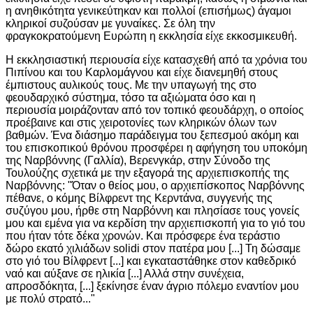
η ανηθικότητα γενικεύτηκαν και πολλοί (επισήμως) άγαμοι
κληρικοί συζούσαν με γυναίκες. Σε όλη την
φραγκοκρατούμενη Ευρώπη η εκκλησία είχε εκκοσμικευθή.
Η εκκλησιαστική περιουσία είχε κατασχεθή από τα χρόνια του
Πιπίνου και του Καρλομάγνου και είχε διανεμηθή στους
έμπιστους αυλικούς τους. Με την υπαγωγή της στο
φεουδαρχικό σύστημα, τόσο τα αξιώματα όσο και η
περιουσία μοιράζονταν από τον τοπικό φεουδάρχη, ο οποίος
προέβαινε και στις χειροτονίες των κληρικών όλων των
βαθμών. Ένα διάσημο παράδειγμα του ξεπεσμού ακόμη και
του επισκοπικού θρόνου προσφέρει η αφήγηση του υποκόμη
της Ναρβόννης (Γαλλία), Βερενγκάρ, στην Σύνοδο της
Τουλούζης σχετικά με την εξαγορά της αρχιεπισκοπής της
Ναρβόννης: "Όταν ο θείος μου, ο αρχιεπίσκοπος Ναρβόννης
πέθανε, ο κόμης Βίλφρεντ της Κερντάνα, συγγενής της
συζύγου μου, ήρθε στη Ναρβόννη και πλησίασε τους γονείς
μου και εμένα για να κερδίση την αρχιεπισκοπή για το γιό του
που ήταν τότε δέκα χρονών. Και πρόσφερε ένα τεράστιο
δώρο εκατό χιλιάδων solidi στον πατέρα μου [...] Τη δώσαμε
στο γιό του Βίλφρεντ [...] και εγκαταστάθηκε στον καθεδρικό
ναό και αύξανε σε ηλικία [...] Αλλά στην συνέχεια,
απροσδόκητα, [...] ξεκίνησε έναν άγριο πόλεμο εναντίον μου
με πολύ στρατό..."