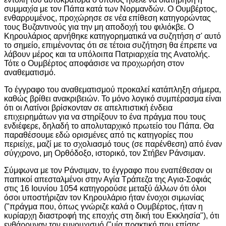
συμμαχία με τον Πάπα κατά των Νορμανδών. Ο Ουμβέρτος,
ενθαρρυμένος, προχώρησε σε νέα επίθεση κατηγορώντας
τους Βυζαντινούς για την μη αποδοχή του φιλιόκβε. Ο
Κηρουλάριος αρνήθηκε κατηγορηματικά να συζητήση σ' αυτό
το σημείο, επιμένοντας ότι σε τέτοια συζήτηση θα έπρεπε να
λάβουν μέρος και τα υπόλοιπα Πατριαρχεία της Ανατολής.
Τότε ο Ουμβέρτος αποφάσισε να προχωρήση στον
αναθεματισμό.
Το έγγραφο του αναθεματισμού προκαλεί κατάπληξη σήμερα,
καθώς βρίθει ανακριβειών. Το μόνο λογικό συμπέρασμα είναι
ότι οι Λατίνοι βρίσκονταν σε απελπιστική ένδεια
επιχειρημάτων για να στηρίξουν το ένα πράγμα που τους
ενδιέφερε, δηλαδή το απολυταρχικό πρωτείο του Πάπα. Θα
παραθέσουμε εδώ ορισμένες από τις κατηγορίες που
περιείχε, μαζί με το σχολιασμό τους (σε παρένθεση) από έναν
σύγχρονο, μη Ορθόδοξο, ιστορικό, τον Στήβεν Ράνσιμαν.
Σύμφωνα με τον Ράνσιμαν, το έγγραφο που εναπέθεσαν οι
παπικοί απεσταλμένοι στην Αγία Τράπεζα της Αγια-Σοφιάς
στις 16 Ιουνίου 1054 κατηγορούσε μεταξύ άλλων ότι όλοι
όσοι υποστήριζαν τον Κηρουλάριο ήταν ένοχοι σιμωνίας
("πράγμα που, όπως γνώριζε καλά ο Ουμβέρτος, ήταν η
κυρίαρχη διαστροφή της εποχής στη δική του Εκκλησία"), ότι
ενθάρρυναν τον ευνουχισμό ("μία πρακτική που επίσης