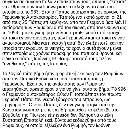
συγκάλεσε σύνοδο Ιταλών επισκόπων τους οποίους "έπεισε"
να εκθρονίσουν τον Ιωάννη και να εκλέξουν το δικό του
υποψήφιο, το 963. Έτσι ο Πάπας μετατράπηκε σε όργανο της
Γερμανικής Αυτοκρατορίας. Τα επόμενα εκατό χρόνια, οι 21
από τους 25 Πάπες επιλέχθηκαν από τον Γερμανό βασιλιά. Η
αντίδραση των Ρωμαίων αυτό τον αιώνα, από τον Όθωνα ως
το 1054, ήταν η γνώριμη αντίδραση κάθε λαού υπό κατοχή:
κάποιοι έγιναν συνεργάτες των Γερμανών και κάποιοι έγιναν
αντιστασιακοί. Μια και η κατοχή αυτή δεν έληξε ποτέ, και την
ιστορία την έγραψαν οι νικητές, τα χρόνια αυτά έχουν μείνει
στην ιστορία ως χρόνια παρακμής του παπικού θρόνου και
ειδικά ο πάπας Ιωάννης ΙΒ' θεωρείται από τους πλέον
"ανήθικους" πάπες της Ιστορίας...
Το λογικό τρίτο βήμα ήταν η οριστική εκδίωξη των Ρωμαίων
από τον Παπικό θρόνο και η αντικατάστασή τους με
Γερμανούς. Εξαιτίας της αντίστασης των Ρωμαίων,
απαιτήθηκαν αρκετά χρόνια για να γίνει αυτό το βήμα. Tό 996
ο Γερμανός αυτοκράτορας Όθων Γ' τοποθέτησε τον πρώτο
Γερμανό Πάπα, τον νεαρό ξάδερφό του Μπρούνο, ως
Γρηγόριο Ε'. Ο νέος Πάπας δεν αναγνωρίστηκε από την
Κωνσταντινούπολη, είτε επειδή πρόσθετε το φιλιόκβε στο
Σύμβολο της Πίστεως είτε επειδή δεν θέλησε να στείλη
Συστατική Επιστολή εκεί. Σύντομα εκδιώχθηκε από τους
Ρωμαίους, οι οποίοι εξέλεξαν ένα Ρωμηό, τον Ιωάννη