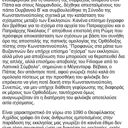
Πάπα και στους Νορμανδούς, δέχθηκε απεσταλμένους του
πάπα Ουρβανού Β' και συμβουλεύθηκε τη Σύνοδο της
Κωνσταντινούπολης σχετικά με την κατάσταση του
σχίσματος μεταξύ των Εκκλησιών. Κανένα επίσημο έγγραφο
δεν βρέθηκε για το σχίσμα στα αρχεία του Πατριαρχείου και ο
Πατριάρχης Νικόλαος Γ' απηύθυνε επιστολή στη Ρώμη που
πρόσφερε αποκατάσταση των σχέσεων με βάση τον συνήθη
όρο της αποστολής της παπικής ομολογίας της Ορθόδοξης
πίστης στην Κωνσταντινούπολη. "Προφανώς στα μάτια των
Βυζαντινών δεν υπήρχε επίσημο "σχίσμα" των εκκλησιών,
αλλά μόνο μια αποξένωση που μπορούσε να θεραπευθεί δια
της απλής, αλλά επισήμου αποβολής του Filioque από το
Λατινικό Σύμβολο", σημειώνει ο Μέγιεντορφ. Βέβαια, ο
Πάπας δεν απάντησε ποτέ, αφού γνώριζε πολύ καλά ότι
ομολογία πίστεως με την προσθήκη του φιλιόκβε δεν
επρόκειτο να γίνη ποτέ δεκτή στην Κωνσταντινούπολη.
Συνεπώς, ναι μεν υπήρχε διάθεση γεφύρωσης της διαφοράς
εκ μέρους των Ορθοδόξων, ταυτόχρονα όμως
αναγνωριζόταν ότι η διατήρηση του φιλιόκβε αποτελούσε
αιτία σχίσματος.
Είναι χαρακτηριστικό ότι γύρω στο 1090 ο Θεοφύλακτος
Αχρίδος γράφει ότι ένας άνθρωπος εμποτισμένος στην
παράδοση της εκκλησίας μας γνωρίζει ότι κανένα έθιμο δεν
είναι τόσο σημαντικό ώστε να διαιρέση τις εκκλησίες, εκτός