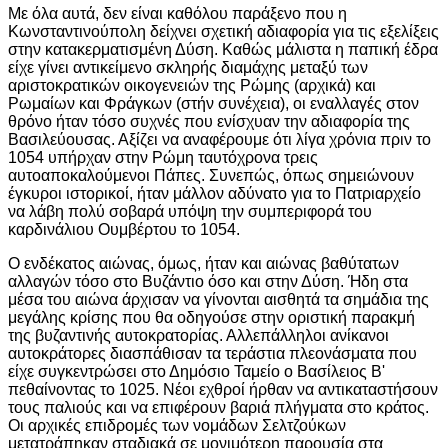
Με όλα αυτά, δεν είναι καθόλου παράξενο που η
Κωνσταντινούπολη δείχνει σχετική αδιαφορία για τις εξελίξεις
στην κατακερματισμένη Δύση. Καθώς μάλιστα η παπική έδρα
είχε γίνει αντικείμενο σκληρής διαμάχης μεταξύ των
αριστοκρατικών οικογενειών της Ρώμης (αρχικά) και
Ρωμαίων και Φράγκων (στήν συνέχεια), οι εναλλαγές στον
θρόνο ήταν τόσο συχνές που ενίσχυαν την αδιαφορία της
Βασιλεύουσας. Αξίζει να αναφέρουμε ότι λίγα χρόνια πριν το
1054 υπήρχαν στην Ρώμη ταυτόχρονα τρεις
αυτοαποκαλούμενοι Πάπες. Συνεπώς, όπως σημειώνουν
έγκυροι ιστορικοί, ήταν μάλλον αδύνατο για το Πατριαρχείο
να λάβη πολύ σοβαρά υπόψη την συμπεριφορά του
καρδινάλιου Ουμβέρτου το 1054.
Ο ενδέκατος αιώνας, όμως, ήταν και αιώνας βαθύτατων
αλλαγών τόσο στο Βυζάντιο όσο και στην Δύση. Ήδη στα
μέσα του αιώνα άρχισαν να γίνονται αισθητά τα σημάδια της
μεγάλης κρίσης που θα οδηγούσε στην οριστική παρακμή
της βυζαντινής αυτοκρατορίας. Αλλεπάλληλοι ανίκανοι
αυτοκράτορες διασπάθισαν τα τεράστια πλεονάσματα που
είχε συγκεντρώσει στο Δημόσιο Ταμείο ο Βασίλειος Β'
πεθαίνοντας το 1025. Νέοι εχθροί ήρθαν να αντικαταστήσουν
τους παλιούς και να επιφέρουν βαριά πλήγματα στο κράτος.
Οι αρχικές επιδρομές των νομάδων Σελτζούκων
μετατράπηκαν σταδιακά σε μονιμότερη παρουσία στα