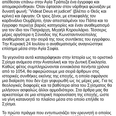
απέθεσαν επάνω στην Αγία Τράπεζα ένα έγγραφο και
απομακρύνθηκαν. Όταν έφτασαν στον νάρθηκα φώναξαν με
δυνατή φωνή: "Videat Deus et judicet" (βλέπει ο Θεός και
κρίνει) και έφυγαν. Οι τρεις ξένοι, με επικεφαλής τον
καρδινάλιο Ουμβέρτο, ήταν απεσταλμένοι του Πάπα και το
έγγραφο περιείχε βαριές κατηγορίες και έναν αναθεματισμό
για τον ίδιο τον Πατριάρχη, Μιχαήλ Κηρουλάριο. Τέσσερις
μέρες αργότερα η Σύνοδος της Κωνσταντινούπολης
αναθεμάτισε με την σειρά της τους συντάκτες του εγγράφου.
Την Κυριακή 24 Ιουλίου ο αναθεματισμός αναγνώστηκε
επίσημα μέσα στην Αγία Σοφία.
Τα γεγονότα αυτά καταγράφηκαν στην Ιστορία ως το οριστικό
Σχίσμα ανάμεσα στην Ανατολική και την Δυτική Εκκλησία.
Καθώς φέτος συμπληρώνονται εννιακόσια πενήντα χρόνια
από το 1054, θα αφιερώσουμε μια σειρά άρθρων στις
ιστορικές συνθήκες εκείνης της εποχής, η οποία σφράγισε
μια διαίρεση που δεν έχει γεφυρωθή ως τις μέρες μας. Για τις
θεολογικές διαφορές και τα βαθύτερα αίτια του Σχίσματος θα
μιλήσουν ασφαλώς άλλοι αρμοδιότεροι. Στα άρθρα μας θα
αρκεστούμε σε μια ιστορική παρουσίαση της εποχής, ώστε
να γίνη κατανοητό το πλαίσιο μέσα στο οποίο επήλθε το
Σχίσμα.
Το πρώτο πράγμα που εντυπωσιάζει τον ερευνητή ο οποίος