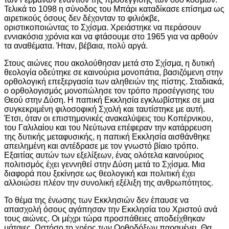
Τελικά το 1098 η σύνοδος του Μπάρι καταδίκασε επίσημα ως
αιρετικούς όσους δεν δέχονταν το φιλιόκβε,
οριστικοποιώντας το Σχίσμα. Χρειάστηκε να περάσουν
εννιακόσια χρόνια και να φτάσουμε στο 1965 για να αρθούν
τα αναθέματα. Ήταν, βέβαια, πολύ αργά.
Στους αιώνες που ακολούθησαν μετά στο Σχίσμα, η δυτική
θεολογία οδεύτηκε σε καινούρια μονοπάτια, βασιζόμενη στην
ορθολογική επεξεργασία των αληθειών της πίστης. Σταδιακά,
ο ορθολογισμός μονοπώλησε τον τρόπο προσέγγισης του
Θεού στην Δύση. Η παπική Εκκλησία εγκλωβίστηκε σε μια
συγκεκριμένη φιλοσοφική Σχολή και ταυτίστηκε με αυτή.
Έτσι, όταν οι επιστημονικές ανακαλύψεις του Κοπέρνικου,
του Γαλιλαίου και του Νεύτωνα επέφεραν την κατάρρευση
της δυτικής μεταφυσικής, η παπική Εκκλησία αισθάνθηκε
απειλημένη και αντέδρασε με τον γνωστό βίαιο τρόπο.
Εξαιτίας αυτών των εξελίξεων, ένας ολότελα καινούριος
πολιτισμός έχει γεννηθεί στην Δύση μετά το Σχίσμα. Μια
διαφορά που ξεκίνησε ως θεολογική και πολιτική έχει
αλλοιώσει πλέον την συνολική εξέλιξη της ανθρωπότητος.
Το θέμα της ένωσης των Εκκλησιών δεν έπαυσε να
απασχολή όσους αγάπησαν την Εκκλησία του Χριστού ανά
τους αιώνες. Οι μέχρι τώρα προσπάθειες αποδείχθηκαν
μάταιες. Ωστόσο το χρέος των Ορθοδόξων παραμένει. Θα