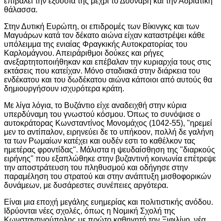
επιβάλει την εξουσία της μέχρι το Δούναβη και την Αδριατική
θάλασσα.
Στην Δυτική Ευρώπη, οι επιδρομές των Βίκινγκς και των
Μαγυάρων κατά τον δέκατο αιώνα είχαν καταστρέψει κάθε
υπόλειμμα της ενιαίας Φραγκικής Αυτοκρατορίας του
Καρλομάγνου. Απειράριθμοι δούκες και ρήγες
ανεξαρτητοποιήθηκαν και επέβαλαν την κυριαρχία τους στις
εκτάσεις που κατείχαν. Μόνο σταδιακά στην διάρκεια του
ενδέκατου και του δωδέκατου αιώνα κάποιοι από αυτούς θα
δημιουργήσουν ισχυρότερα κράτη.
Με λίγα λόγια, το Βυζάντιο είχε αναδειχθή στην κύρια
υπερδύναμη του γνωστού κόσμου. Όπως το συνόψισε ο
αυτοκράτορας Κωνσταντίνος Μονομάχος (1042-55), "ηρεμεί
μεν το αντίπαλον, ειρηνεύει δε το υπήκοον, πολλή δε γαλήνη
τα των Ρωμαίων κατέχει και ουδέν εστι το καθέλκον τας
ημετέρας φροντίδας". Μάλιστα η ψευδαίσθηση της "διαρκούς
ειρήνης" που εξαπλώθηκε στην βυζαντινή κοινωνία επέτρεψε
την αποστράτευση του πληθυσμού και οδήγησε στην
παραμέληση του στρατού και στην ανάπτυξη μισθοφορικών
δυνάμεων, με δυσάρεστες συνέπειες αργότερα.
Είναι μια εποχή μεγάλης ευημερίας και πολιτιστικής ανόδου.
Ιδρύονται νέες σχολές, όπως η Νομική Σχολή της
Κωνσταντινούπολης με πρώτο καθηγητή τον Ξιφιλίνο, νέα