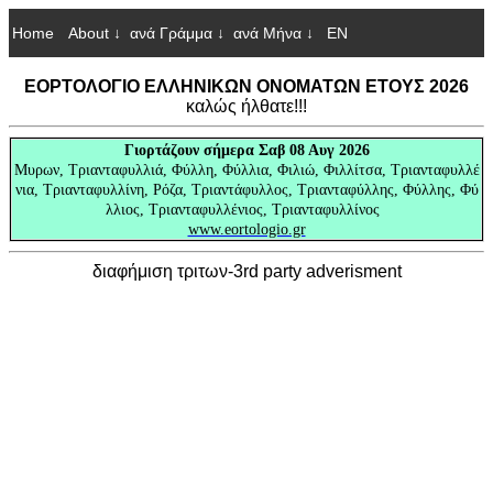
Home
About ↓
ανά Γράμμα ↓
ανά Μήνα ↓
EN
ΕΟΡΤΟΛΟΓΙΟ ΕΛΛΗΝΙΚΩΝ ΟΝΟΜΑΤΩΝ ΕΤΟΥΣ 2026
καλώς ήλθατε!!!
Γιορτάζουν
σήμερα Σαβ 08 Αυγ 2026
Μυρων, Τριανταφυλλιά, Φύλλη, Φύλλια, Φιλιώ, Φιλλίτσα, Τριανταφυλλέ
νια, Τριανταφυλλίνη, Ρόζα, Τριαντάφυλλος, Τριανταφύλλης, Φύλλης, Φύ
λλιος, Τριανταφυλλένιος, Τριανταφυλλίνος
www.eortologio.gr
διαφήμιση τριτων-3rd party adverisment