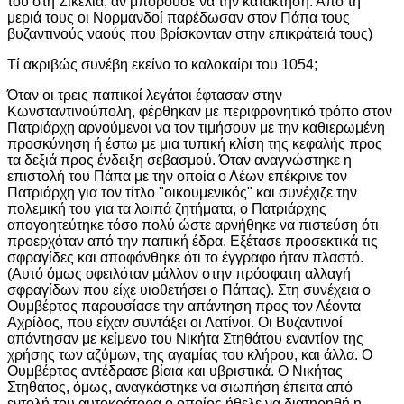
του στη Σικελία, αν μπορούσε να την κατακτήση. Από τη
μεριά τους οι Νορμανδοί παρέδωσαν στον Πάπα τους
βυζαντινούς ναούς που βρίσκονταν στην επικράτειά τους)
Τί ακριβώς συνέβη εκείνο το καλοκαίρι του 1054;
Όταν οι τρεις παπικοί λεγάτοι έφτασαν στην
Κωνσταντινούπολη, φέρθηκαν με περιφρονητικό τρόπο στον
Πατριάρχη αρνούμενοι να τον τιμήσουν με την καθιερωμένη
προσκύνηση ή έστω με μια τυπική κλίση της κεφαλής προς
τα δεξιά προς ένδειξη σεβασμού. Όταν αναγνώστηκε η
επιστολή του Πάπα με την οποία ο Λέων επέκρινε τον
Πατριάρχη για τον τίτλο "οικουμενικός" και συνέχιζε την
πολεμική του για τα λοιπά ζητήματα, ο Πατριάρχης
απογοητεύτηκε τόσο πολύ ώστε αρνήθηκε να πιστεύση ότι
προερχόταν από την παπική έδρα. Εξέτασε προσεκτικά τις
σφραγίδες και αποφάνθηκε ότι το έγγραφο ήταν πλαστό.
(Αυτό όμως οφειλόταν μάλλον στην πρόσφατη αλλαγή
σφραγίδων που είχε υιοθετήσει ο Πάπας). Στη συνέχεια ο
Ουμβέρτος παρουσίασε την απάντηση προς τον Λέοντα
Αχρίδος, που είχαν συντάξει οι Λατίνοι. Οι Βυζαντινοί
απάντησαν με κείμενο του Νικήτα Στηθάτου εναντίον της
χρήσης των αζύμων, της αγαμίας του κλήρου, και άλλα. Ο
Ουμβέρτος αντέδρασε βίαια και υβριστικά. Ο Νικήτας
Στηθάτος, όμως, αναγκάστηκε να σιωπήση έπειτα από
εντολή του αυτοκράτορα ο οποίος ήθελε να διατηρηθή η