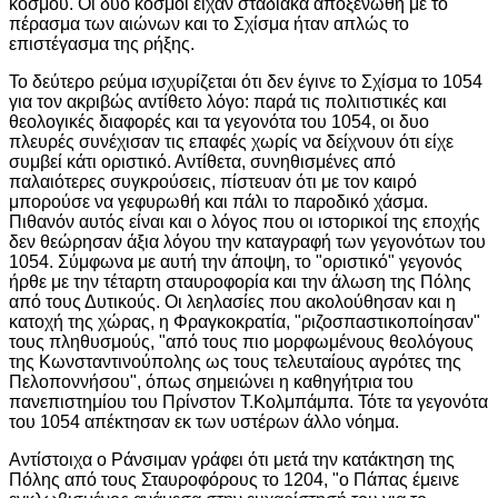
κόσμου. Οι δυο κόσμοι είχαν σταδιακά αποξενωθή με το
πέρασμα των αιώνων και το Σχίσμα ήταν απλώς το
επιστέγασμα της ρήξης.
Το δεύτερο ρεύμα ισχυρίζεται ότι δεν έγινε το Σχίσμα το 1054
για τον ακριβώς αντίθετο λόγο: παρά τις πολιτιστικές και
θεολογικές διαφορές και τα γεγονότα του 1054, οι δυο
πλευρές συνέχισαν τις επαφές χωρίς να δείχνουν ότι είχε
συμβεί κάτι οριστικό. Αντίθετα, συνηθισμένες από
παλαιότερες συγκρούσεις, πίστευαν ότι με τον καιρό
μπορούσε να γεφυρωθή και πάλι το παροδικό χάσμα.
Πιθανόν αυτός είναι και ο λόγος που οι ιστορικοί της εποχής
δεν θεώρησαν άξια λόγου την καταγραφή των γεγονότων του
1054. Σύμφωνα με αυτή την άποψη, το "οριστικό" γεγονός
ήρθε με την τέταρτη σταυροφορία και την άλωση της Πόλης
από τους Δυτικούς. Οι λεηλασίες που ακολούθησαν και η
κατοχή της χώρας, η Φραγκοκρατία, "ριζοσπαστικοποίησαν"
τους πληθυσμούς, "από τους πιο μορφωμένους θεολόγους
της Κωνσταντινούπολης ως τους τελευταίους αγρότες της
Πελοποννήσου", όπως σημειώνει η καθηγήτρια του
πανεπιστημίου του Πρίνστον Τ.Κολμπάμπα. Τότε τα γεγονότα
του 1054 απέκτησαν εκ των υστέρων άλλο νόημα.
Αντίστοιχα ο Ράνσιμαν γράφει ότι μετά την κατάκτηση της
Πόλης από τους Σταυροφόρους το 1204, "ο Πάπας έμεινε