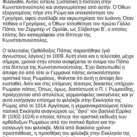
Φιλάγαθο. Αυτός έστειλε Συστατική Επιστολή στην
Κωνσταντινούπολη και αναγνωρίστηκε από αυτήν. Ο Όθων
εξοργισμένος πήγε στη Ρώμη και απεκατέστησε τον
Γρηγόριο, αφού συνέλαβε και ακρωτηρίασε τον Ιωάννη. Όταν
πέθανε ο Γρηγόριος, ο Όθων τοποθέτησε τον πρώτο Γάλλο
Πάπα, τον Ζερμπέρ ντ' Ωριλάκ, ως Σίλβεστρο Β', ο οποίος
επίσης δεν καταγράφηκε στα δίπτυχα της
Κωνσταντινούπολης.
Ο τελευταίος Ορθόδοξος Πάπας παραιτήθηκε (γιά
άγνωστους λόγους) το 1009. Αυτή είναι και η τελευταία, μέχρι
σήμερα, χρονιά στην οποία αναφέρεται το όνομα του Πάπα
στα δίπτυχα της Κωνσταντινούπολης. Έχει διατυπωθεί η
άποψη ότι από τότε οι Γερμανοί πάπες αντικατέστησαν
οριστικά τους Ρωμαίους. Φαίνεται ότι αυτή η άποψη δεν
ευσταθεί, διότι και στις επόμενες τέσσερις δεκαετίες υπήρχαν
Ρωμαίοι πάπες. Όπως, όμως, διαπίστωσε ο Π. Ι. Ρωμανίδης,
προέρχονταν από απολύτως γερμανόφιλες οικογένειες και γι'
αυτό εισήγαγαν επίσημα το φιλιόκβε στην Εκκλησία της
Ρώμης από το 1014. Αργότερα, η γερμανοκρατούμενη πλέον
παπική Εκκλησία αναγνώρισε ως "άγιο" τον βασιλιά Ερρίκο
Β' (1002-1024) ο οποίος πέτυχε την οριστική εκδίωξη των
ορθόδοξων Ρωμαίων από τον παπικό θρόνο και την
εισαγωγή του φιλιόκβε. Μετά από διακόσια χρόνια
προσπάθειας, η προσθήκη του φιλιόκβε στην Εκκλησία της