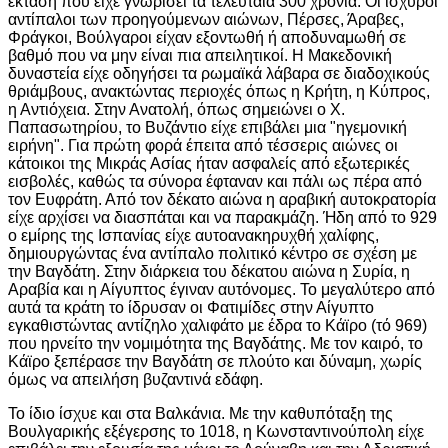
έκταση που είχε γνωρίσει τα τελευταία 300 χρόνια. Οι ισχυροί
αντίπαλοι των προηγούμενων αιώνων, Πέρσες, Άραβες,
Φράγκοι, Βούλγαροι είχαν εξοντωθή ή αποδυναμωθή σε
βαθμό που να μην είναι πια απειλητικοί. Η Μακεδονική
δυναστεία είχε οδηγήσει τα ρωμαϊκά λάβαρα σε διαδοχικούς
θριάμβους, ανακτώντας περιοχές όπως η Κρήτη, η Κύπρος,
η Αντιόχεια. Στην Ανατολή, όπως σημειώνει ο Χ.
Παπασωτηρίου, το Βυζάντιο είχε επιβάλει μια "ηγεμονική
ειρήνη". Για πρώτη φορά έπειτα από τέσσερις αιώνες οι
κάτοικοι της Μικράς Ασίας ήταν ασφαλείς από εξωτερικές
εισβολές, καθώς τα σύνορα έφταναν και πάλι ως πέρα από
τον Ευφράτη. Από τον δέκατο αιώνα η αραβική αυτοκρατορία
είχε αρχίσει να διασπάται και να παρακμάζη. Ήδη από το 929
ο εμίρης της Ισπανίας είχε αυτοανακηρυχθή χαλίφης,
δημιουργώντας ένα αντίπαλο πολιτικό κέντρο σε σχέση με
την Βαγδάτη. Στην διάρκεια του δέκατου αιώνα η Συρία, η
Αραβία και η Αίγυπτος έγιναν αυτόνομες. Το μεγαλύτερο από
αυτά τα κράτη το ίδρυσαν οι Φατιμίδες στην Αίγυπτο
εγκαθιστώντας αντίζηλο χαλιφάτο με έδρα το Κάϊρο (τό 969)
που ηρνείτο την νομιμότητα της Βαγδάτης. Με τον καιρό, το
Κάϊρο ξεπέρασε την Βαγδάτη σε πλούτο και δύναμη, χωρίς
όμως να απειλήση βυζαντινά εδάφη.
Το ίδιο ίσχυε και στα Βαλκάνια. Με την καθυπόταξη της
Βουλγαρικής εξέγερσης το 1018, η Κωνσταντινούπολη είχε