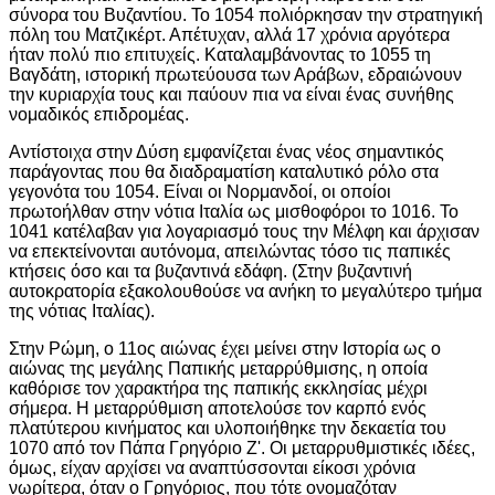
σύνορα του Βυζαντίου. Το 1054 πολιόρκησαν την στρατηγική
πόλη του Ματζικέρτ. Απέτυχαν, αλλά 17 χρόνια αργότερα
ήταν πολύ πιο επιτυχείς. Καταλαμβάνοντας το 1055 τη
Βαγδάτη, ιστορική πρωτεύουσα των Αράβων, εδραιώνουν
την κυριαρχία τους και παύουν πια να είναι ένας συνήθης
νομαδικός επιδρομέας.
Αντίστοιχα στην Δύση εμφανίζεται ένας νέος σημαντικός
παράγοντας που θα διαδραματίση καταλυτικό ρόλο στα
γεγονότα του 1054. Είναι οι Νορμανδοί, οι οποίοι
πρωτοήλθαν στην νότια Ιταλία ως μισθοφόροι το 1016. Το
1041 κατέλαβαν για λογαριασμό τους την Μέλφη και άρχισαν
να επεκτείνονται αυτόνομα, απειλώντας τόσο τις παπικές
κτήσεις όσο και τα βυζαντινά εδάφη. (Στην βυζαντινή
αυτοκρατορία εξακολουθούσε να ανήκη το μεγαλύτερο τμήμα
της νότιας Ιταλίας).
Στην Ρώμη, ο 11ος αιώνας έχει μείνει στην Ιστορία ως ο
αιώνας της μεγάλης Παπικής μεταρρύθμισης, η οποία
καθόρισε τον χαρακτήρα της παπικής εκκλησίας μέχρι
σήμερα. Η μεταρρύθμιση αποτελούσε τον καρπό ενός
πλατύτερου κινήματος και υλοποιήθηκε την δεκαετία του
1070 από τον Πάπα Γρηγόριο Ζ'. Οι μεταρρυθμιστικές ιδέες,
όμως, είχαν αρχίσει να αναπτύσσονται είκοσι χρόνια
νωρίτερα, όταν ο Γρηγόριος, που τότε ονομαζόταν