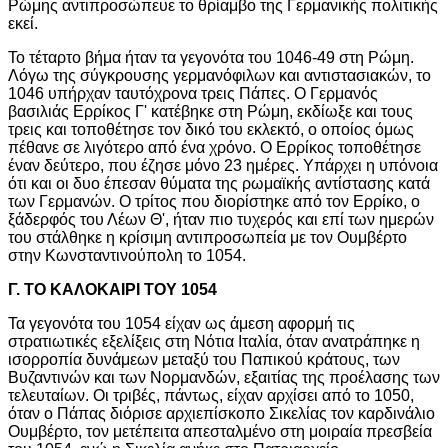
Ρώμης αντιπροσώπευε το θρίαμβο της Γερμανικής πολιτικής
εκεί.
Το τέταρτο βήμα ήταν τα γεγονότα του 1046-49 στη Ρώμη.
Λόγω της σύγκρουσης γερμανόφιλων και αντιστασιακών, το
1046 υπήρχαν ταυτόχρονα τρεις Πάπες. Ο Γερμανός
βασιλιάς Ερρίκος Γ' κατέβηκε στη Ρώμη, εκδίωξε και τους
τρεις και τοποθέτησε τον δικό του εκλεκτό, ο οποίος όμως
πέθανε σε λιγότερο από ένα χρόνο. Ο Ερρίκος τοποθέτησε
έναν δεύτερο, που έζησε μόνο 23 ημέρες. Υπάρχει η υπόνοια
ότι και οι δυο έπεσαν θύματα της ρωμαϊκής αντίστασης κατά
των Γερμανών. Ο τρίτος που διορίστηκε από τον Ερρίκο, ο
ξάδερφός του Λέων Θ', ήταν πιο τυχερός και επί των ημερών
του στάλθηκε η κρίσιμη αντιπροσωπεία με τον Ουμβέρτο
στην Κωνσταντινούπολη το 1054.
Γ. ΤΟ ΚΑΛΟΚΑΙΡΙ ΤΟΥ 1054
Τα γεγονότα του 1054 είχαν ως άμεση αφορμή τις
στρατιωτικές εξελίξεις στη Νότια Ιταλία, όταν ανατράπηκε η
ισορροπία δυνάμεων μεταξύ του Παπικού κράτους, των
Βυζαντινών και των Νορμανδών, εξαιτίας της προέλασης των
τελευταίων. Οι τριβές, πάντως, είχαν αρχίσει από το 1050,
όταν ο Πάπας διόρισε αρχιεπίσκοπο Σικελίας τον καρδινάλιο
Ουμβέρτο, τον μετέπειτα απεσταλμένο στη μοιραία πρεσβεία