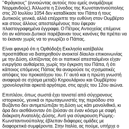
"Φράγκους" (εννοώντας αυτούς που εμείς ονομάζουμε
Νορμανδούς). Άλλωστε η Σύνοδος της Κωνσταντινούπολης
στις 20 Ιουλίου 1054 δεν καταδίκασε τον Πάπα ή τους
Δυτικούς γενικά, αλλά επέρριπτε την ευθύνη στον Ουμβέρτο
και στους άλλους απεσταλμένους που έφεραν
πλαστογραφημένα έγγραφα. Ο Πέτρος Αντιοχείας επέμεινε
ότι αν κάποιοι Δυτικοί παρέβαιναν τους κανόνες θα πρέπει να
το έκαναν χωρίς να το γνωρίζει ο Πάπας.
Είναι φανερό ότι η Ορθόδοξη Εκκλησία κατέβαλλε
προσπάθεια να διατηρηθούν ανοικτοί δίαυλοι επικοινωνίας
με την Δύση, ελπίζοντας ότι οι παπικοί απεσταλμένοι είχαν
ενεργήσει αυθαίρετα, χωρίς την έγκριση του Πάπα, ή ότι
κάποιος επόμενος Πάπας θα αναιρούσε τις σχισματικές
απόψεις του προκατόχου του. Γι' αυτό και η πρώτη γνωστή
αναφορά σε σχίσμα μεταξύ Κηρουλάριου και Ουμβέρτου
χρονολογείται αρκετά αργότερα, στις αρχές του 12ου αιώνα.
Επιπλέον, όπως σωστά έχει τονιστεί από σύγχρονους
ιστορικούς, γενικά οι πρωταγωνιστές της περιόδου στο
Βυζάντιο δεν αντιμετώπιζαν τη Δύση ως κάτι μονολιθικό, κι
άρα δεν αισθάνονταν ότι ζούσαν σε έναν κόσμο με σαφή
διάκριση Ανατολής-Δύσης. Αντί για σύγκρουση Ρώμης-
Κωνσταντινούπολης έβλεπαν διάφορες ομάδες με
διαφορετικά συμφέροντα. Στην Ιταλία, ας πούμε, υπήρχε ο