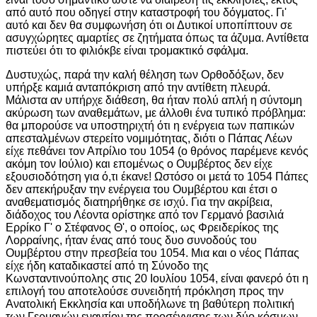
από αυτό που οδηγεί στην καταστροφή του δόγματος. Γι'
αυτό και δεν θα συμφωνήση ότι οι Δυτικοί υποπίπτουν σε
ασυγχώρητες αμαρτίες σε ζητήματα όπως τα άζυμα. Αντίθετα
πιστεύει ότι το φιλιόκβε είναι τρομακτικό σφάλμα.
Δυστυχώς, παρά την καλή θέληση των Ορθοδόξων, δεν
υπήρξε καμιά ανταπόκριση από την αντίθετη πλευρά.
Μάλιστα αν υπήρχε διάθεση, θα ήταν πολύ απλή η σύντομη
ακύρωση των αναθεμάτων, με άλλοθι ένα τυπικό πρόβλημα:
θα μπορούσε να υποστηριχτή ότι η ενέργεια των παπικών
απεσταλμένων στερείτο νομιμότητας, διότι ο Πάπας Λέων
είχε πεθάνει τον Απρίλιο του 1054 (ο θρόνος παρέμενε κενός
ακόμη τον Ιούλιο) και επομένως ο Ουμβέρτος δεν είχε
εξουσιοδότηση για ό,τι έκανε! Ωστόσο οι μετά το 1054 Πάπες
δεν απεκήρυξαν την ενέργεια του Ουμβέρτου και έτσι ο
αναθεματισμός διατηρήθηκε σε ισχύ. Για την ακρίβεια,
διάδοχος του Λέοντα ορίστηκε από τον Γερμανό βασιλιά
Ερρίκο Γ' ο Στέφανος Θ', ο οποίος, ως Φρειδερίκος της
Λορραίνης, ήταν ένας από τους δυο συνοδούς του
Ουμβέρτου στην πρεσβεία του 1054. Μια και ο νέος Πάπας
είχε ήδη καταδικαστεί από τη Σύνοδο της
Κωνσταντινούπολης στις 20 Ιουλίου 1054, είναι φανερό ότι η
επιλογή του αποτελούσε συνειδητή πρόκληση προς την
Ανατολική Εκκλησία και υποδήλωνε τη βαθύτερη πολιτική
των Γερμανών εναντίον της προσέγγισης των δύο κόσμων.