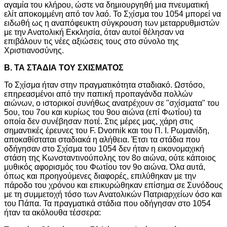
αγαμία του κλήρου, ώστε να δημιουργηθή μια πνευματική
ελίτ αποκομμένη από τον λαό. Το Σχίσμα του 1054 μπορεί να
ειδωθή ως η αναπόφευκτη σύγκρουση των μεταρρυθμιστών
με την Ανατολική Εκκλησία, όταν αυτοί θέλησαν να
επιβάλουν τις νέες αξιώσεις τους στο σύνολο της
Χριστιανοσύνης.
Β. ΤΑ ΣΤΑΔΙΑ ΤΟΥ ΣΧΙΣΜΑΤΟΣ
Το Σχίσμα ήταν στην πραγματικότητα σταδιακό. Ωστόσο,
επηρεασμένοι από την παπική προπαγάνδα πολλών
αιώνων, ο ιστορικοί συνήθως ανατρέχουν σε "σχίσματα" του
5ου, του 7ου και κυρίως του 9ου αιώνα (επί Φωτίου) τα
οποία δεν συνέβησαν ποτέ. Στις μέρες μας, χάρη στις
σημαντικές έρευνες του F. Dvornik και του Π. Ι. Ρωμανίδη,
αποκαθίσταται σταδιακά η αλήθεια. Έτσι τα στάδια που
οδήγησαν στο Σχίσμα του 1054 δεν ήταν η εικονομαχική
στάση της Κωνσταντινούπολης τον 8ο αιώνα, ούτε κάποιος
μυθικός αφορισμός του Φωτίου τον 9ο αιώνα. Όλα αυτά,
όπως και προηγούμενες διαφορές, επιλύθηκαν με την
πάροδο του χρόνου και επικυρώθηκαν επίσημα σε Συνόδους
με τη συμμετοχή τόσο των Ανατολικών Πατριαρχείων όσο και
του Πάπα. Τα πραγματικά στάδια που οδήγησαν στο 1054
ήταν τα ακόλουθα τέσσερα: