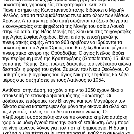
μοναστήρια, γηροκομεία, πτωχοτροφεία, κλπ. Στο
Πανεπιστήμιο της Κωνσταντινούπολης διδάσκει ο Μιχαήλ
Ψελλός, από τα πολυμαθέστερα πνεύματα όλων των Μέσων
Χρόνων. Από την περίοδο αυτή σώζονται τα έξοχα δείγματα
εικονογραφίας στα ψηφιδωτά της Μονής του οσίου Λουκά
στην Βοιωτία, της Νέας Μονής της Χίου και στις τοιχογραφίες
της Αγίας Σοφίας Αχρίδος. Είναι επίσης εποχή μεγάλης
πνευματικής ακμής. Από το 963 αρχίζουν να ιδρύονται τα
μοναστήρια του Αγίου Όρους που θα εξελιχθούν σε μέγιστο
πνευματικό κέντρο της Ορθοδοξίας. Ο άγιος Νείλος ιδρύει
την περίφημη μονή της Κρυπτοφέρης (Grottaferrata) 15 μίλια
νότια της Ρώμης. Στις πρώτες δεκαετίες του ενδέκατου αιώνα
δεσπόζει η μορφή του αγίου Συμεών του Νέου Θεολόγου. Ο
μαθητής και βιογράφος του άγιος Νικήτας Στηθάτος θα λάβει
μέρος στις συζητήσεις με τους Λατίνους το 1054.
Αντίθετα, στην Δύση, τα χρόνια πριν το 1050 έχουν δίκαια
αποκληθή "ο επαναβαρβαρισμός της Ευρώπης". Οι
αδιάκοπες επιδρομές των Βίκινγκς και των Μαγυάρων τον
δέκατο αιώνα κατέστρεψαν όχι μόνο την οικονομία αλλά και
τις λιγοστές πόλεις και τα δίκτυα συγκοινωνίας. Οι
πληθυσμοί συσσωρεύτηκαν σε πυκνοκατοικημένα αυτάρκη
χωριά με μόνη έγνοιά τους την φυσική επιβίωση. Δεν μπορεί
να γίνη κανένας λόγος για πολιτιστική δημιουργία. Η δυτική
εκκλησία είχε πέσει σε ύψιστη παρακμή, καθώς η σιμωνία και