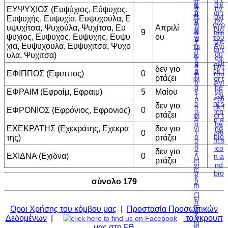
ΕΥΨΥΧΙΟΣ (Ευψύχιος, Εύψυχος,
Ευψυχής, Ευψυχία, Ευψυχούλα, Ε
υψυχίτσα, Ψυχούλα, Ψυχίτσα, Ευ
Απριλί
9
ψυχιος, Ευψυχος, Ευψυχης, Ευψυ
ου
χια, Ευψυχουλα, Ευψυχιτσα, Ψυχο
υλα, Ψυχιτσα)
δεν γιο
ΕΦΙΠΠΟΣ (Εφιππος)
0
ρτάζει
ΕΦΡΑΙΜ (Εφραίμ, Εφραιμ)
5
Μαίου
δεν γιο
ΕΦΡΟΝΙΟΣ (Εφρόνιος, Εφρονιος)
0
ρτάζει
ΕΧΕΚΡΑΤΗΣ (Εχεκράτης, Εχεκρα
δεν γιο
0
της)
ρτάζει
δεν γιο
ΕΧΙΔΝΑ (Εχιδνα)
0
ρτάζει
σύνολο 179
Οροι Χρήσης του κόμβου μας
|
Προστασία Προσωπικών
Δεδομένων
|
το γκρουπ
μας στο FB