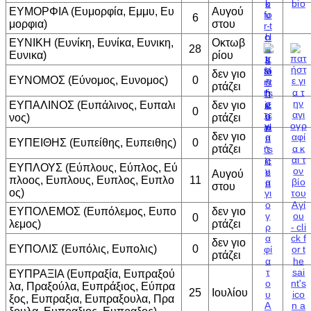
ΕΥΜΟΡΦΙΑ (Ευμορφία, Εμμυ, Ευ
Αυγού
6
μορφια)
στου
ΕΥΝΙΚΗ (Ευνίκη, Ευνίκα, Ευνικη,
Οκτωβ
28
Ευνικα)
ρίου
δεν γιο
ΕΥΝΟΜΟΣ (Εύνομος, Ευνομος)
0
ρτάζει
ΕΥΠΑΛΙΝΟΣ (Ευπάλινος, Ευπαλι
δεν γιο
0
νος)
ρτάζει
δεν γιο
ΕΥΠΕΙΘΗΣ (Ευπείθης, Ευπειθης)
0
ρτάζει
ΕΥΠΛΟΥΣ (Εύπλους, Εύπλος, Εύ
Αυγού
πλοος, Ευπλους, Ευπλος, Ευπλο
11
στου
ος)
ΕΥΠΟΛΕΜΟΣ (Ευπόλεμος, Ευπο
δεν γιο
0
λεμος)
ρτάζει
δεν γιο
ΕΥΠΟΛΙΣ (Ευπόλις, Ευπολις)
0
ρτάζει
ΕΥΠΡΑΞΙΑ (Ευπραξία, Ευπραξού
λα, Πραξούλα, Ευπράξιος, Εύπρα
25
Ιουλίου
ξος, Ευπραξια, Ευπραξουλα, Πρα