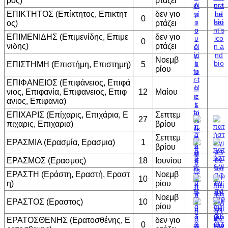
ρος)
ρτάζει
ΕΠΙΚΤΗΤΟΣ (Επίκτητος, Επικτητ
δεν γιο
0
ος)
ρτάζει
ΕΠΙΜΕΝΙΔΗΣ (Επιμενίδης, Επιμε
δεν γιο
0
νιδης)
ρτάζει
Νοεμβ
ΕΠΙΣΤΗΜΗ (Επιστήμη, Επιστημη)
5
ρίου
ΕΠΙΦΑΝΕΙΟΣ (Επιφάνειος, Επιφά
νιος, Επιφανία, Επιφανειος, Επιφ
12
Μαίου
ανιος, Επιφανια)
ΕΠΙΧΑΡΙΣ (Επίχαρις, Επιχάρια, Ε
Σεπτεμ
27
πιχαρις, Επιχαρια)
βρίου
Σεπτεμ
ΕΡΑΣΜΙΑ (Ερασμία, Ερασμια)
1
βρίου
ΕΡΑΣΜΟΣ (Ερασμος)
18
Ιουνίου
ΕΡΑΣΤΗ (Εράστη, Εραστή, Εραστ
Νοεμβ
10
η)
ρίου
Νοεμβ
ΕΡΑΣΤΟΣ (Εραστος)
10
ρίου
ΕΡΑΤΟΣΘΕΝΗΣ (Ερατοσθένης, Ε
δεν γιο
0