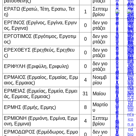
ρατοσθενης)
ρτάζει
ΕΡΑΤΩ (Ερατώ, Τέτη, Ερατω, Τετ
Σεπτεμ
1
η)
βρίου
ΕΡΓΙΝΟΣ (Εργίνος, Εργίνα, Εργιν
δεν γιο
0
ος, Εργινα)
ρτάζει
ΕΡΓΟΤΙΜΟΣ (Εργότιμος, Εργοτιμ
δεν γιο
0
ος)
ρτάζει
ΕΡΕΧΘΕΥΣ (Ερεχθεύς, Ερεχθευ
δεν γιο
0
ς)
ρτάζει
δεν γιο
ΕΡΙΦΥΛΗ (Εριφύλη, Εριφυλη)
0
ρτάζει
ΕΡΜΑΙΟΣ (Ερμαίος, Ερμαίας, Ερμ
Νοεμβ
4
αιος, Ερμαιας)
ρίου
ΕΡΜΕΙΑΣ (Ερμείας, Ερμεία, Ερμει
31
Μαίου
άς, Ερμειας, Ερμειας)
Μαρτίο
ΕΡΜΗΣ (Ερμής, Ερμης)
8
υ
ΕΡΜΙΟΝΗ (Ερμιόνη, Ερμίνα, Ερμι
Σεπτεμ
4
ονη, Ερμινα)
βρίου
ΕΡΜΟΔΩΡΟΣ (Ερμόδωρος, Ερμο
δεν γιο
0