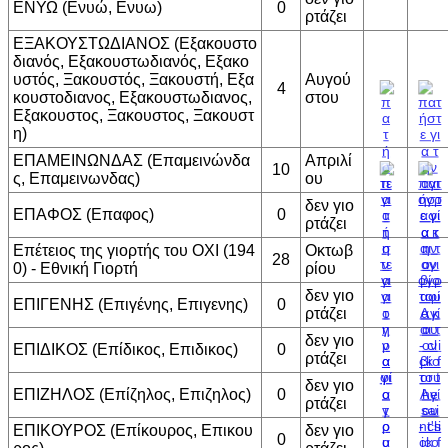
ΕΝΥΩ (Ενυώ, Ενυω)
0
ρτάζει
ΕΞΑΚΟΥΣΤΩΔΙΑΝΟΣ (Εξακουστο
διανός, Εξακουστωδιανός, Εξακο
υστός, Ξακουστός, Ξακουστή, Εξα
Αυγού
4
κουστοδιανος, Εξακουστωδιανος,
στου
Εξακουστος, Ξακουστος, Ξακουστ
η)
ΕΠΑΜΕΙΝΩΝΔΑΣ (Επαμεινώνδα
Απριλί
10
ς, Επαμεινωνδας)
ου
δεν γιο
ΕΠΑΦΟΣ (Επαφος)
0
ρτάζει
Επέτειος της γιορτής του ΟΧΙ (194
Οκτωβ
28
0) - Εθνική Γιορτή
ρίου
δεν γιο
ΕΠΙΓΕΝΗΣ (Επιγένης, Επιγενης)
0
ρτάζει
δεν γιο
ΕΠΙΔΙΚΟΣ (Επίδικος, Επιδικος)
0
ρτάζει
δεν γιο
ΕΠΙΖΗΛΟΣ (Επίζηλος, Επιζηλος)
0
ρτάζει
ΕΠΙΚΟΥΡΟΣ (Επίκουρος, Επικου
δεν γιο
0