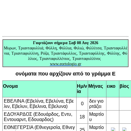
Γιορτάζουν
σήμερα Σαβ 08 Αυγ 2026
Μυρων, Τριανταφυλλιά, Φύλλη, Φύλλια, Φιλιώ, Φιλλίτσα, Τριανταφυλλέ
νια, Τριανταφυλλίνη, Ρόζα, Τριαντάφυλλος, Τριανταφύλλης, Φύλλης, Φύ
λλιος, Τριανταφυλλένιος, Τριανταφυλλίνος
www.eortologio.gr
ονόματα που αρχίζουν από το γράμμα Ε
Ονομα
Ημ/ν
Μήνας
εικο
βίος
ία
ΕΒΕΛΙΝΑ (Εβελίνα, Εβελύνα, Εβε
δεν γιο
0
λιν, Εβελυν, Εβελινα, Εβελυνα)
ρτάζει
ΕΔΟΥΑΡΔΟΣ (Εδουάρδος, Εντυ,
Μαρτίο
18
Εντουαρντ, Εδουαρδος)
υ
ΕΘΝΕΓΕΡΣΙΑ (Εθνεγερσία, Εθνεγ
Μαρτίο
25