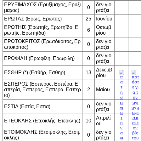
ΕΡΥΞΙΜΑΧΟΣ (Ερυξίμαχος, Ερυξι
δεν γιο
0
μαχος)
ρτάζει
ΕΡΩΤΑΣ (Ερως, Ερωτας)
25
Ιουνίου
ΕΡΩΤΗΪΣ (Ερωτηΐς, Ερωτηΐδα, Ε
Οκτωβ
6
ρωτηϊς, Ερωτηϊδα)
ρίου
ΕΡΩΤΟΚΡΙΤΟΣ (Ερωτόκριτος, Ερ
δεν γιο
0
ωτοκριτος)
ρτάζει
δεν γιο
ΕΡΩΦΙΛΗ (Ερωφίλη, Ερωφιλη)
0
ρτάζει
Δεκεμβ
ΕΣΘΗΡ (*) (Εσθήρ, Εσθηρ)
13
ρίου
ΕΣΠΕΡΟΣ (Εσπερος, Εσπέρα, Ε
σπερία, Εσπερος, Εσπερα, Εσπερ
2
Μαίου
ια)
δεν γιο
ΕΣΤΙΑ (Εστία, Εστια)
0
ρτάζει
Απριλί
ΕΤΕΟΚΛΗΣ (Ετεοκλής, Ετεοκλης)
10
ου
ΕΤΟΙΜΟΚΛΗΣ (Ετοιμοκλής, Ετοιμ
δεν γιο
0
οκλης)
ρτάζει