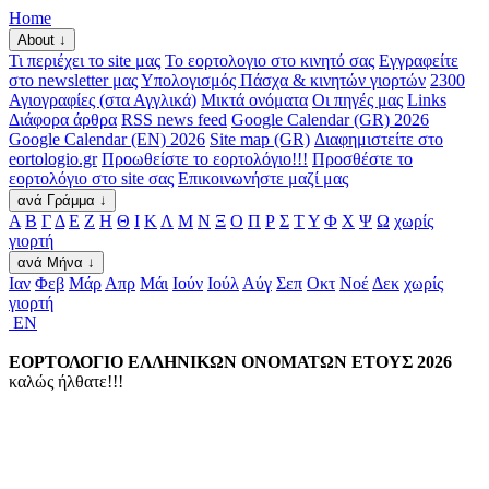
Home
About ↓
Τι περιέχει το site μας
Το εορτολογιο στο κινητό σας
Εγγραφείτε
στο newsletter μας
Υπολογισμός Πάσχα & κινητών γιορτών
2300
Αγιογραφίες (στα Αγγλικά)
Μικτά ονόματα
Οι πηγές μας
Links
Διάφορα άρθρα
RSS news feed
Google Calendar (GR) 2026
Google Calendar (EN) 2026
Site map (GR)
Διαφημιστείτε στο
eortologio.gr
Προωθείστε το εορτολόγιο!!!
Προσθέστε το
εορτολόγιο στο site σας
Επικοινωνήστε μαζί μας
ανά Γράμμα ↓
Α
Β
Γ
Δ
Ε
Ζ
Η
Θ
Ι
Κ
Λ
Μ
Ν
Ξ
Ο
Π
Ρ
Σ
Τ
Υ
Φ
Χ
Ψ
Ω
χωρίς
γιορτή
ανά Μήνα ↓
Ιαν
Φεβ
Μάρ
Απρ
Μάι
Ιούν
Ιούλ
Αύγ
Σεπ
Οκτ
Νοέ
Δεκ
χωρίς
γιορτή
EN
ΕΟΡΤΟΛΟΓΙΟ ΕΛΛΗΝΙΚΩΝ ΟΝΟΜΑΤΩΝ ΕΤΟΥΣ 2026
καλώς ήλθατε!!!