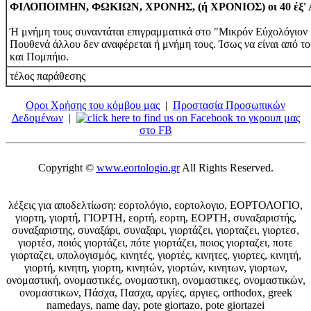
ΦΙΛΟΠΟΙΜΗΝ, ΦΩΚΙΩΝ, ΧΡΟΝΗΣ, (ή ΧΡΟΝΙΟΣ) οι 40 έξ' Αφ
Ή μνήμη τους συναντάται επιγραμματικά στο "Μικρόν Εύχολόγιον 
Πουθενά άλλου δεν αναφέρεται ή μνήμη τους. Ίσως να είναι από το
και Πομπήιο.
τέλος παράθεσης
Οροι Χρήσης του κόμβου μας
|
Προστασία Προσωπικών
Δεδομένων
|
το γκρουπ μας
στο FB
Copyright ©
www.eortologio.gr
All Rights Reserved.
λέξεις για αποδελτίωση: εορτολόγιο, εορτολογιο, ΕΟΡΤΟΛΟΓΙΟ,
γιορτη, γιορτή, ΓΙΟΡΤΗ, εορτή, εορτη, ΕΟΡΤΗ, συναξαριστής,
συναξαριστης, συναξάρι, συναξαρι, γιορτάζει, γιορταζει, γιορτεσ,
γιορτέσ, ποιός γιορτάζει, πότε γιορτάζει, ποιος γιορταζει, ποτε
γιορταζει, υπολογισμός, κινητές, γιορτές, κινητες, γιορτες, κινητή,
γιορτή, κινητη, γιορτη, κινητών, γιορτών, κινητων, γιορτων,
ονομαστική, ονομαστικές, ονομαστικη, ονομαστικες, ονομαστικών,
ονομαστικων, Πάσχα, Πασχα, αργίες, αργιες, orthodox, greek
namedays, name day, pote giortazo, pote giortazei