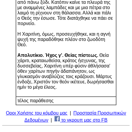
από πάνω ξύδι. Κατόπιν καίνε τα πλευρά της
με αναμμένες λαμπάδες και με μια πέτρα στο
λαιμό τη ρίχνουν στη θάλασσα. Αλλά και πάλι
ο Θεός την έσωσε. Τότε διατάχθηκε να πάει σε
πορνείο.
Η Χαριτίνη, όμως, προσευχήθηκε, και η αγνή
ψυχή της παραδόθηκε πλέον στο ζωοδότη
Θεό.
Απολυτίκιο. Ήχος γ'. Θείας πίστεως.
Θεία
χάριτι, κραταιωθείσα, κράτος ήσχυνας, της
δυσσεβείας, Χαριτίνη υπέρ φύσιν άθλήσασα'
όθεν χαρίτων πηγήν άδαπάνητον, ως
γλυκασμόν αναβλύζεις τοις κράζουσι. Μάρτυς
ένδοξε, Χριστόν τον θεόν ικέτευε, δωρήσασθαι
ημίν το μέγα έλεος.
τέλος παράθεσης
Οροι Χρήσης του κόμβου μας
|
Προστασία Προσωπικών
Δεδομένων
|
το γκρουπ μας στο FB