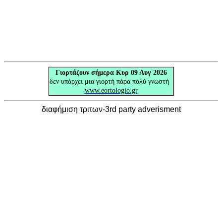
Γιορτάζουν
σήμερα Κυρ 09 Αυγ 2026
δεν υπάρχει μια γιορτή πάρα πολύ γνωστή
www.eortologio.gr
διαφήμιση τριτων-3rd party adverisment