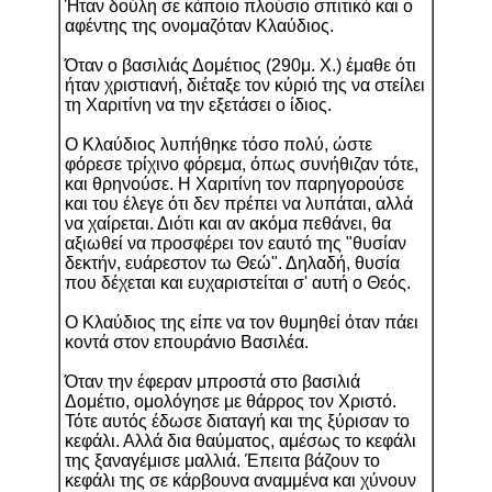
Ήταν δούλη σε κάποιο πλούσιο σπιτικό και ο
αφέντης της ονομαζόταν Κλαύδιος.
Όταν ο βασιλιάς Δομέτιος (290μ. Χ.) έμαθε ότι
ήταν χριστιανή, διέταξε τον κύριό της να στείλει
τη Χαριτίνη να την εξετάσει ο ίδιος.
Ο Κλαύδιος λυπήθηκε τόσο πολύ, ώστε
φόρεσε τρίχινο φόρεμα, όπως συνήθιζαν τότε,
και θρηνούσε. Η Χαριτίνη τον παρηγορούσε
και του έλεγε ότι δεν πρέπει να λυπάται, αλλά
να χαίρεται. Διότι και αν ακόμα πεθάνει, θα
αξιωθεί να προσφέρει τον εαυτό της "θυσίαν
δεκτήν, ευάρεστον τω Θεώ". Δηλαδή, θυσία
που δέχεται και ευχαριστείται σ' αυτή ο Θεός.
Ο Κλαύδιος της είπε να τον θυμηθεί όταν πάει
κοντά στον επουράνιο Βασιλέα.
Όταν την έφεραν μπροστά στο βασιλιά
Δομέτιο, ομολόγησε με θάρρος τον Χριστό.
Τότε αυτός έδωσε διαταγή και της ξύρισαν το
κεφάλι. Αλλά δια θαύματος, αμέσως το κεφάλι
της ξαναγέμισε μαλλιά. Έπειτα βάζουν το
κεφάλι της σε κάρβουνα αναμμένα και χύνουν