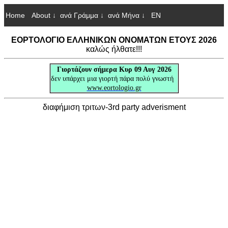
Home
About ↓
ανά Γράμμα ↓
ανά Μήνα ↓
EN
ΕΟΡΤΟΛΟΓΙΟ ΕΛΛΗΝΙΚΩΝ ΟΝΟΜΑΤΩΝ ΕΤΟΥΣ 2026
καλώς ήλθατε!!!
Γιορτάζουν
σήμερα Κυρ 09 Αυγ 2026
δεν υπάρχει μια γιορτή πάρα πολύ γνωστή
www.eortologio.gr
διαφήμιση τριτων-3rd party adverisment