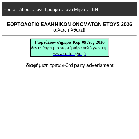
Home
About ↓
ανά Γράμμα ↓
ανά Μήνα ↓
EN
ΕΟΡΤΟΛΟΓΙΟ ΕΛΛΗΝΙΚΩΝ ΟΝΟΜΑΤΩΝ ΕΤΟΥΣ 2026
καλώς ήλθατε!!!
Γιορτάζουν
σήμερα Κυρ 09 Αυγ 2026
δεν υπάρχει μια γιορτή πάρα πολύ γνωστή
www.eortologio.gr
διαφήμιση τριτων-3rd party adverisment