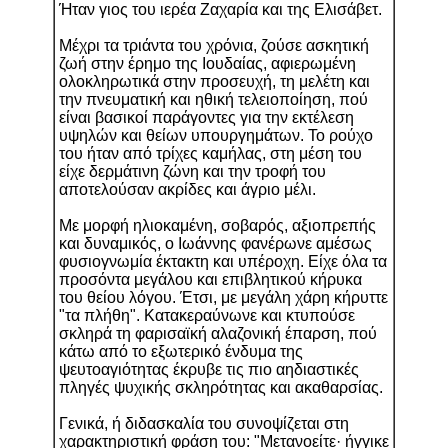
Ήταν γιος του ιερέα Ζαχαρία και της Ελισάβετ.
Μέχρι τα τριάντα του χρόνια, ζούσε ασκητική
ζωή στην έρημο της Ιουδαίας, αφιερωμένη
ολοκληρωτικά στην προσευχή, τη μελέτη και
την πνευματική και ηθική τελειοποίηση, πού
είναι βασικοί παράγοντες για την εκτέλεση
υψηλών και θείων υπουργημάτων. Το ρούχο
του ήταν από τρίχες καμήλας, στη μέση του
είχε δερμάτινη ζώνη και την τροφή του
αποτελούσαν ακρίδες και άγριο μέλι.
Με μορφή ηλιοκαμένη, σοβαρός, αξιοπρεπής
και δυναμικός, ο Ιωάννης φανέρωνε αμέσως
φυσιογνωμία έκτακτη και υπέροχη. Είχε όλα τα
προσόντα μεγάλου και επιβλητικού κήρυκα
του θείου λόγου. Έτσι, με μεγάλη χάρη κήρυττε
"τα πλήθη". Κατακεραύνωνε και κτυπούσε
σκληρά τη φαρισαϊκή αλαζονική έπαρση, πού
κάτω από το εξωτερικό ένδυμα της
ψευτοαγιότητας έκρυβε τις πιο αηδιαστικές
πληγές ψυχικής σκληρότητας και ακαθαρσίας.
Γενικά, ή διδασκαλία του συνοψίζεται στη
χαρακτηριστική φράση του: "Μετανοείτε· ήγγικε