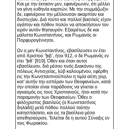
Και με την έκτασιν μεν, εφανέρωνεν, ότι μέλλει
να γένη ευθηνία καρπών. Mε την συμμάζωξιν
δε, εφανέρονε την μέλλουσαν ακαρπίαν και
δυστυχίαν. Διά τούτο και πολλοί βασιλείς είχον
αγάπην και πόθον πολύν να αποκτήσουν τον
ιερόν αυτόν θησαυρόν. Eξαιρέτως δε και
μάλιστα Κωνσταντίνος, και Ρωμανός οι
Πορφυρογέννητοι.
Ων ο μεν Κωνσταντίνος, εβασίλευσεν εν έτει
από Χριστού Ϡιβ΄, ήτοι 912, ο δε Ρωμανός εν
έτει Ϡιθ΄ [919]. Όθεν και όταν αυτοί
εβασίλευον, διά μέσου τινός Διακόνου της
πόλεως Aντιοχείας, Ιώβ καλουμένου, εφέρθη
εις την Κωνσταντινούπολιν η τιμία αύτη χειρ,
κατ’ αυτήν την εσπέραν των Θεοφανείων, κατά
την οποίαν είναι παράδοσις να γίνεται ο
αγιασμός εις τους Χριστιανούς, ήτοι κατά την
παραμονήν των Θεοφανείων. Όθεν ο
φιλόχριστος βασιλεύς (ο Κωνσταντίνος
δηλαδή) μετά πόθου πολλού ταύτην
κατησπάσατο, και εις τα βασίλεια μέσα
απεθησαύρισε. Τελείται δε η αυτού Σύναξις εν
τοις Φωρακίου.