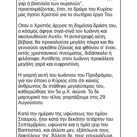
γαρ ή βασιλεία των ουρανών",
προετοιμάζοντας, έτσι, το δρόμο του Κυρίου
μας Ιησού Χριστού για το σωτήριο έργο Του.
Οταν ο Χριστός άρχισε τη δημόσια δράση του,
ο κόσμος άφηνε σιγά-σιγά τον Ιωάννη και
ακολουθούσε Αυτόν. Ή αντιστροφή αύτη,
βέβαια, θα προκαλούσε μεγάλη πίκρα και θα
γεννούσε αγκάθια ζήλειας και φθόνου σ' έναν,
εκτός χριστιανικού πνεύματος, διδάσκαλο ή
φιλόσοφο. Αντίθετα, στον Ιωάννη προκάλεσε
μεγάλη χαρά και ευφροσύνη.
Η γιορτή αυτή του Ιωάννου του Προδρόμου,
για τον όποιο ο Κύριος είπε ότι κανείς
άνθρωπος δε στάθηκε μεγαλύτερος του,
καθιερώθηκε τον 5ο μ.Χ. αιώνα. Το δε
μαρτυρικό του τέλος γιορτάζουμε στις 29
Αυγούσοτυ.
Κατά την ημέραν της υψώσεως του τιμίου
Σταυρού, ήτοι κατά την δεκάτην τετάρτην του
Σεπτεμβρίου, υψώνετο και η τιμία χειρ του
Βαπτιστού, και άλλοτε μεν, εξάπλωνε τους
δακτύλους της. Άλλοτε δε, τους εσυμμάζωνε.