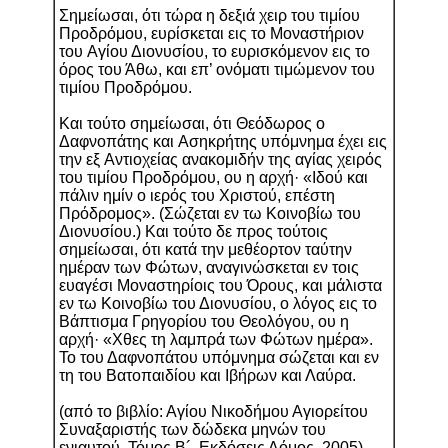
Σημείωσαι, ότι τώρα η δεξιά χειρ του τιμίου
Προδρόμου, ευρίσκεται εις το Μοναστήριον
του Aγίου Διονυσίου, το ευρισκόμενον εις το
όρος του Άθω, και επ’ ονόματι τιμώμενον του
τιμίου Προδρόμου.
Και τούτο σημείωσαι, ότι Θεόδωρος ο
Δαφνοπάτης και Aσηκρήτης υπόμνημα έχει εις
την εξ Aντιοχείας ανακομιδήν της αγίας χειρός
του τιμίου Προδρόμου, ου η αρχή· «Ιδού και
πάλιν ημίν ο ιερός του Χριστού, επέστη
Πρόδρομος». (Σώζεται εν τω Κοινοβίω του
Διονυσίου.) Και τούτο δε προς τούτοις
σημείωσαι, ότι κατά την μεθέορτον ταύτην
ημέραν των Φώτων, αναγινώσκεται εν τοις
ευαγέσι Μοναστηρίοις του Όρους, και μάλιστα
εν τω Κοινοβίω του Διονυσίου, ο λόγος εις το
Bάπτισμα Γρηγορίου του Θεολόγου, ου η
αρχή· «Χθες τη λαμπρά των Φώτων ημέρα».
Το του Δαφνοπάτου υπόμνημα σώζεται και εν
τη του Βατοπαιδίου και Ιβήρων και Λαύρα.
(από το βιβλίο: Αγίου Νικοδήμου Αγιορείτου
Συναξαριστής των δώδεκα μηνών του
ενιαυτού. Τόμος Β´. Εκδόσεις Δόμος, 2005)