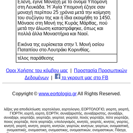
Ελένη, έγινε Μοναχή με το όνομα Υπομονή
στη Λευκάδα. Ή 'Αγία Υπομονή έζησε σαν
μοναχή περίπου 25 χρόνια μετά την κοίμηση
του συζύγου της και ή ίδια εκοιμήθη το 1450.
Μόνασε στη Μονή της Κυράς Μάρθας, πού
μετά την άλωση καταστράφηκε, όπως και
πολλά άλλα Μοναστήρια και Ναοί.
Εικόνα της ευρίσκεται στην Ί. Μονή οσίου
Παταπίου στο Λουτράκι Κορινθίας.
τέλος παράθεσης
Οροι Χρήσης του κόμβου μας
|
Προστασία Προσωπικών
Δεδομένων
|
το γκρουπ μας στο FB
Copyright ©
www.eortologio.gr
All Rights Reserved.
λέξεις για αποδελτίωση: εορτολόγιο, εορτολογιο, ΕΟΡΤΟΛΟΓΙΟ, γιορτη, γιορτή,
ΓΙΟΡΤΗ, εορτή, εορτη, ΕΟΡΤΗ, συναξαριστής, συναξαριστης, συναξάρι,
συναξαρι, γιορτάζει, γιορταζει, γιορτεσ, γιορτέσ, ποιός γιορτάζει, πότε γιορτάζει,
ποιος γιορταζει, ποτε γιορταζει, υπολογισμός, κινητές, γιορτές, κινητες, γιορτες,
κινητή, γιορτή, κινητη, γιορτη, κινητών, γιορτών, κινητων, γιορτων, ονομαστική,
ονομαστικές, ονομαστικη, ονομαστικες, ονομαστικών, ονομαστικων, Πάσχα,