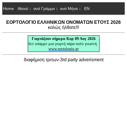
Home
About ↓
ανά Γράμμα ↓
ανά Μήνα ↓
EN
ΕΟΡΤΟΛΟΓΙΟ ΕΛΛΗΝΙΚΩΝ ΟΝΟΜΑΤΩΝ ΕΤΟΥΣ 2026
καλώς ήλθατε!!!
Γιορτάζουν
σήμερα Κυρ 09 Αυγ 2026
δεν υπάρχει μια γιορτή πάρα πολύ γνωστή
www.eortologio.gr
διαφήμιση τριτων-3rd party adverisment