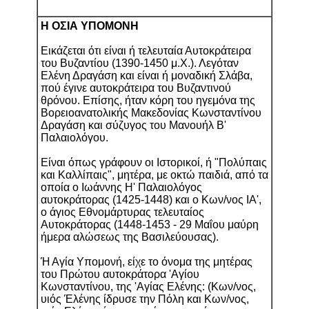
Η ΟΣΙΑ ΥΠΟΜΟΝΗ
Εικάζεται ότι είναι ή τελευταία Αυτοκράτειρα
του Βυζαντίου (1390-1450 μ.Χ.). Λεγόταν
Ελένη Δραγάση και είναι ή μοναδική Σλάβα,
πού έγινε αυτοκράτειρα του Βυζαντινού
θρόνου. Επίσης, ήταν κόρη του ηγεμόνα της
Βορειοανατολικής Μακεδονίας Κωνσταντίνου
Δραγάση και σύζυγος του Μανουήλ Β'
Παλαιολόγου.
Είναι όπως γράφουν οι Ιστορικοί, ή "Πολύπαις
και Καλλίπαις", μητέρα, με οκτώ παιδιά, από τα
οποία ο Ιωάννης Η' Παλαιολόγος
αυτοκράτορας (1425-1448) και ο Κων/νος ΙΑ',
ο άγιος Εθνομάρτυρας τελευταίος
Αυτοκράτορας (1448-1453 - 29 Μαΐου μαύρη
ήμερα αλώσεως της Βασιλεύουσας).
Ή Αγία Υπομονή, είχε το όνομα της μητέρας
του Πρώτου αυτοκράτορα 'Αγίου
Κωνσταντίνου, της 'Αγίας Ελένης: (Κων/νος,
υιός Έλένης ίδρυσε την Πόλη και Κων/νος,