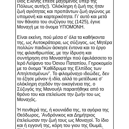
υιός Ελένης έπεσε μαχόμενος υπέρ της
Πόλεως αυτής!). 'Ολόκληρη ή ζωή της ήταν
ζωή αγιότητας και προπάντων ζωή αγώνος με
υπομονή και καρτερικότητα. Γι' αυτό και μετά
τον θάνατο του συζύγου της (1425), έγινε
Μοναχή με το όνομα ΥΠΟΜΟΝΗ.
Είναι εκείνη, πού μέσα σ' όλα τα καθήκοντα
της, ως Αυτοκράτειρα, ως σύζυγος, ως Μητέρα
πολλών παιδιών άσκησε έντονα και το έργο
της φιλανθρωπίας, με την ίδρυση και
συντήρηση στο Μοναστήρι πού έφυλάσσετο το
Ιερό Λείψανο του Όσιου Παταπίου, Γηροκομείο
με το όνομα "Καθίδρυμα της Ελπίδος των
Απηλπισμένων". Το φιλομόναχο ιδεώδες, δεν
το έζησε μόνον ή ιδία, αλλά το μετέδωκε σ'
ολόκληρη σχεδόν την οικογένεια της. ο
Σύζυγός της Μανουήλ παραιτήθηκε από το
θρόνο του και ετελείωσε την ζωήν του ως
Μοναχός.
Ή πενθερά της, ή κουνιάδα της, τα αγόρια της
Θεόδωρος, 'Ανδρόνικος και Δημήτριος
έτελείωσαν την ζωή τους ως Μοναχοί. Το ίδιο
και ή εγγονή της, κόρη του γιου της Θωμά,