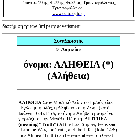
Τριανταφύλλης, Φύλλης, Φύλλιος, Τριανταφυλλένιος,
Τριανταφυλλίνος
www.eortologio.gr
διαφήμιση τριτων-3rd party adverisment
Συναξαριστής
9 Απριλίου
όνομα: ΑΛΗΘΕΙΑ (*)
(Αλήθεια)
ΑΛΗΘΕΙΑ
Στον Μυστικό Δείπνο ο Ιησούς είπε
"Εγώ ειμί η οδός, η Αλήθεια και η Ζωή" (κατά
Ιωάννη 16:4). Ετσι, το όνομα Αλήθεια μπορεί να
γιορτάζεται την Μεγάλη Πέμπτη.
ALITHEA
(meaning "Truth")
At the Last Supper, Jesus said
"I am the Way, the Truth, and the Life" (John 14:6)
thus Alithea (Truth) can be remembered on Great