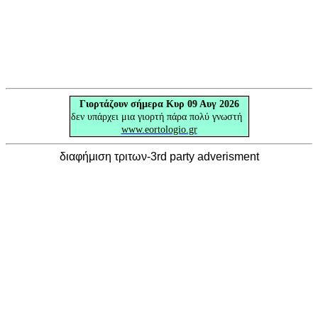
Γιορτάζουν
σήμερα Κυρ 09 Αυγ 2026
δεν υπάρχει μια γιορτή πάρα πολύ γνωστή
www.eortologio.gr
διαφήμιση τριτων-3rd party adverisment