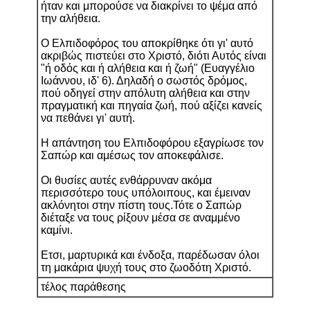
ήταν και μπορούσε να διακρίνει το ψέμα από
την αλήθεια.
Ο Ελπιδοφόρος του αποκρίθηκε ότι γι' αυτό
ακριβώς πιστεύει στο Χριστό, διότι Αυτός είναι
"ή οδός και ή αλήθεια και ή ζωή" (Ευαγγέλιο
Ιωάννου, ιδ' 6). Δηλαδή ο σωστός δρόμος,
πού οδηγεί στην απόλυτη αλήθεια και στην
πραγματική και πηγαία ζωή, πού αξίζει κανείς
να πεθάνει γι' αυτή.
Η απάντηση του Ελπιδοφόρου εξαγρίωσε τον
Σαπώρ και αμέσως τον αποκεφάλισε.
Οι θυσίες αυτές ενθάρρυναν ακόμα
περισσότερο τους υπόλοιπους, και έμειναν
ακλόνητοι στην πίστη τους.Τότε ο Σαπώρ
διέταξε να τους ρίξουν μέσα σε αναμμένο
καμίνι.
Ετσι, μαρτυρικά και ένδοξα, παρέδωσαν όλοι
τη μακάρια ψυχή τους στο ζωοδότη Χριστό.
τέλος παράθεσης