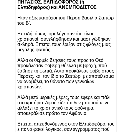
ΠΗΓΑΣΙΟΣ, ΕΛΠΙΔΟΦΟΡΟΣ (ή
Eλπιδηφόρος) και ΑΝΕΜΠΟΔΙΣΤΟΣ
Ηταν αξιωματούχοι του Πέρση βασιλιά Σαπώρ
του Β'.
Επειδή, όμως, ομολόγησαν ότι, είναι
χριστιανοί, συνελήφθησαν και μαστιγώθηκαν
σκληρά. Επειτα, τους έριξαν στις φλόγες μιας
μεγάλης φωτιάς.
Αλλα οι θερμές δεήσεις τους προς το Θεό
προκάλεσαν φοβερή θύελλα με βροχή, πού
έσβησε τη φωτιά. Αυτό προκάλεσε φόβο στους
Πέρσες, και τον ίδιο το Σαπώρ, με αποτέλεσμα
να αναβάλει, το θάνατο των γενναίων
χριστιανών.
Αλλά μετά μερικές μέρες, τους έφερε και πάλι
στο κριτήριο. Αφού είδε ότι δεν μπορούσε να
αλλάξει το χριστιανικό τους φρόνημα,
αποκεφάλισε πρώτο τον Αφθόνιο.
Επειτα, απευθυνόμενος στον Ελπιδοφόρο, του
είπε να φανεί λογικός, σαν εγγράμματος πού